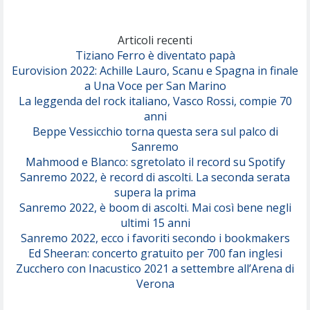
Marracash
So Easy (To Fall In Love)
(Olivia Dean)
Articoli recenti
Tiziano Ferro è diventato papà
Eurovision 2022: Achille Lauro, Scanu e Spagna in finale
Serenamente
a Una Voce per San Marino
(Juli)
La leggenda del rock italiano, Vasco Rossi, compie 70
anni
Beppe Vessicchio torna questa sera sul palco di
Sanremo
Mahmood e Blanco: sgretolato il record su Spotify
Sanremo 2022, è record di ascolti. La seconda serata
supera la prima
Sanremo 2022, è boom di ascolti. Mai così bene negli
ultimi 15 anni
Sanremo 2022, ecco i favoriti secondo i bookmakers
Ed Sheeran: concerto gratuito per 700 fan inglesi
Zucchero con Inacustico 2021 a settembre all’Arena di
Verona