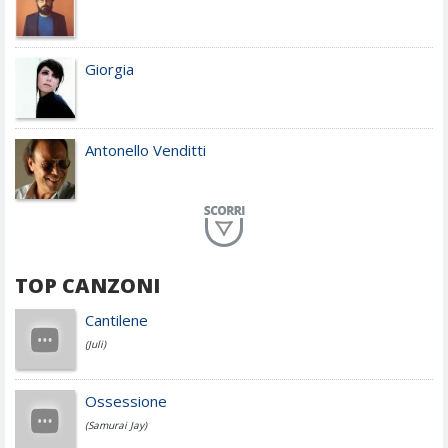
Giorgia
Antonello Venditti
Planet Funk
TOP CANZONI
Achille Lauro
Cantilene
(Juli)
Cesare Cremonini
Ossessione
(Samurai Jay)