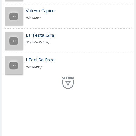
Jovanotti
Volevo Capire
(Madame)
Fedez
La Testa Gira
(Fred De Palma)
Simone Cristicchi
I Feel So Free
(Madonna)
Lucio Dalla
Al Mio Paese
(Serena Brancale)
ModÃ
Free To Love
(Duran Duran)
Marco Masini
Let Me Be