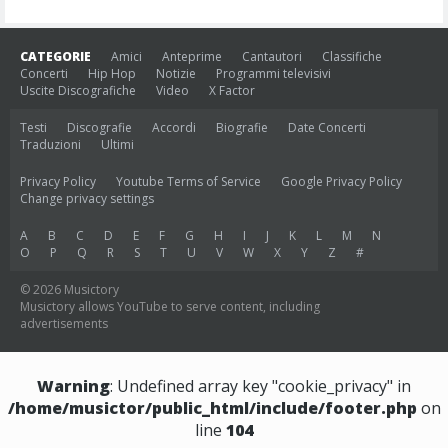
CATEGORIE
Amici
Anteprime
Cantautori
Classifiche
Concerti
Hip Hop
Notizie
Programmi televisivi
Uscite Discografiche
Video
X Factor
Testi
Discografie
Accordi
Biografie
Date Concerti
Traduzioni
Ultimi
Privacy Policy
Youtube Terms of Service
Google Privacy Policy
Change privacy settings
A
B
C
D
E
F
G
H
I
J
K
L
M
N
O
P
Q
R
S
T
U
V
W
X
Y
Z
#
© 2026 Musictory
Musictory allows YouTube to serve content, including
advertisements
Warning
: Undefined array key "cookie_privacy" in
/home/musictor/public_html/include/footer.php
on
line
104