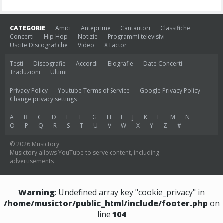
CATEGORIE
Amici
Anteprime
Cantautori
Classifiche
Concerti
Hip Hop
Notizie
Programmi televisivi
Uscite Discografiche
Video
X Factor
Testi
Discografie
Accordi
Biografie
Date Concerti
Traduzioni
Ultimi
Privacy Policy
Youtube Terms of Service
Google Privacy Policy
Change privacy settings
A
B
C
D
E
F
G
H
I
J
K
L
M
N
O
P
Q
R
S
T
U
V
W
X
Y
Z
#
© 2026 Musictory
Musictory allows YouTube to serve content, including
advertisements
Warning
: Undefined array key "cookie_privacy" in
/home/musictor/public_html/include/footer.php
on
line
104