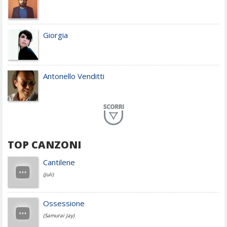
Giorgia
Antonello Venditti
Planet Funk
TOP CANZONI
Achille Lauro
Cantilene
(Juli)
Cesare Cremonini
Ossessione
(Samurai Jay)