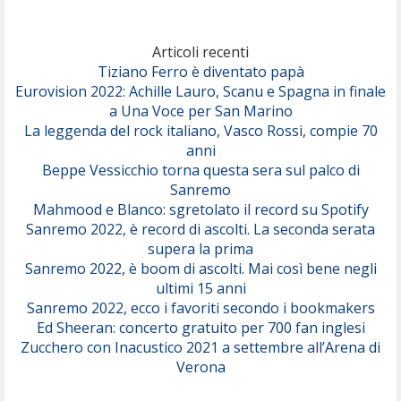
Marracash
So Easy (To Fall In Love)
(Olivia Dean)
Articoli recenti
Tiziano Ferro è diventato papà
Eurovision 2022: Achille Lauro, Scanu e Spagna in finale
Serenamente
a Una Voce per San Marino
(Juli)
La leggenda del rock italiano, Vasco Rossi, compie 70
anni
Beppe Vessicchio torna questa sera sul palco di
Sanremo
Mahmood e Blanco: sgretolato il record su Spotify
Sanremo 2022, è record di ascolti. La seconda serata
supera la prima
Sanremo 2022, è boom di ascolti. Mai così bene negli
ultimi 15 anni
Sanremo 2022, ecco i favoriti secondo i bookmakers
Ed Sheeran: concerto gratuito per 700 fan inglesi
Zucchero con Inacustico 2021 a settembre all’Arena di
Verona