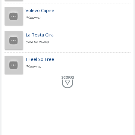
Jovanotti
Volevo Capire
(Madame)
Fedez
La Testa Gira
(Fred De Palma)
Simone Cristicchi
I Feel So Free
(Madonna)
Lucio Dalla
Al Mio Paese
(Serena Brancale)
ModÃ
Free To Love
(Duran Duran)
Marco Masini
Let Me Be