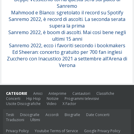
Sanremo
Mahmood e Blanco: sgretolato il record su Spotify
Sanremo 2022, è record di ascolti. La seconda serata
supera la prima
Sanremo 2022, è boom di ascolti. Mai così bene negli
ultimi 15 anni
Sanremo 2022, ecco i favoriti secondo i bookmakers
Ed Sheeran: concerto gratuito per 700 fan inglesi
Zucchero con Inacustico 2021 a settembre all’Arena di
Verona
CATEGORIE
Amici
Anteprime
Cantautori
Classifiche
Concerti
Hip Hop
Notizie
Programmi televisivi
Uscite Discografiche
Video
X Factor
Testi
Discografie
Accordi
Biografie
Date Concerti
Traduzioni
Ultimi
Privacy Policy
Youtube Terms of Service
Google Privacy Policy