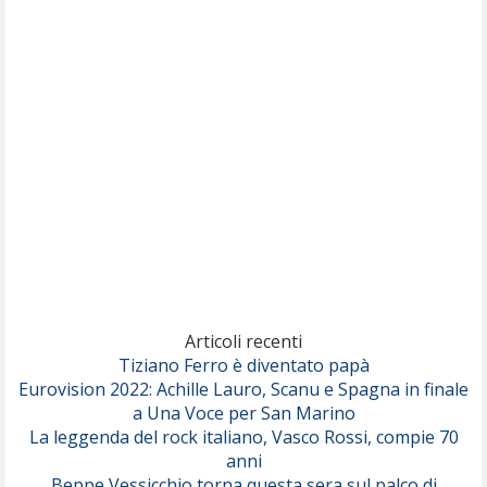
Nothing But Thieves
Per Sempre Si
(Sal da Vinci)
Pinguini Tattici Nucleari
Canzone Estiva
(Annalisa Scarrone)
Rose Villain
Comuni Immortali
(Achille Lauro)
Marracash
So Easy (To Fall In Love)
(Olivia Dean)
Articoli recenti
Tiziano Ferro è diventato papà
Eurovision 2022: Achille Lauro, Scanu e Spagna in finale
Serenamente
a Una Voce per San Marino
(Juli)
La leggenda del rock italiano, Vasco Rossi, compie 70
anni
Beppe Vessicchio torna questa sera sul palco di