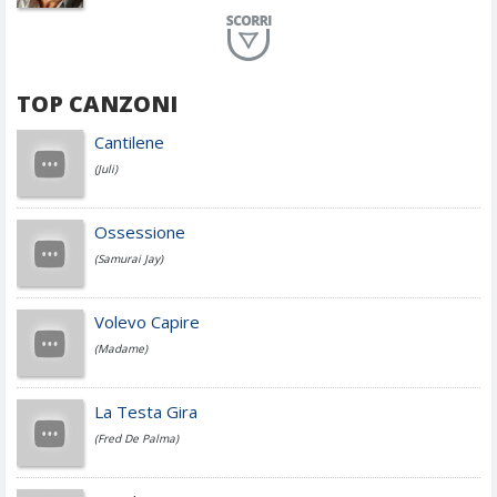
Planet Funk
TOP CANZONI
Achille Lauro
Cantilene
(Juli)
Cesare Cremonini
Ossessione
(Samurai Jay)
Jovanotti
Volevo Capire
(Madame)
Fedez
La Testa Gira
(Fred De Palma)
Simone Cristicchi