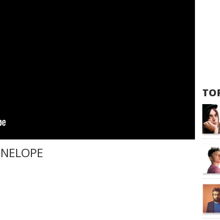
TOP
ENELOPE