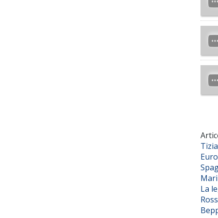
Artic
Tizi
Euro
Spag
Mar
La l
Ross
Bepp