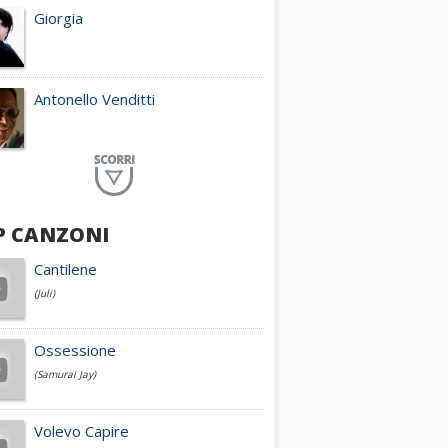
Giorgia
Antonello Venditti
Planet Funk
P CANZONI
Achille Lauro
Cantilene
(Juli)
Cesare Cremonini
Ossessione
(Samurai Jay)
Jovanotti
Volevo Capire