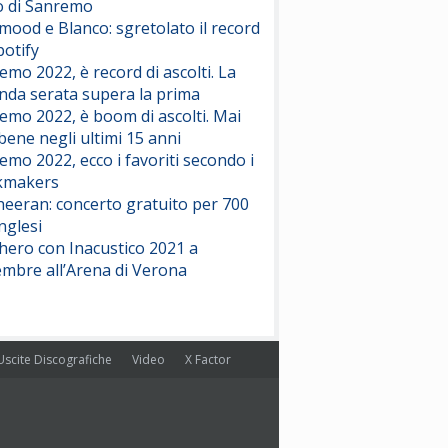
o di Sanremo
Duran Duran
Drop Dead
ood e Blanco: sgretolato il record
(Olivia Rodrigo)
potify
emo 2022, è record di ascolti. La
nda serata supera la prima
Willie Peyote
Cryogen
emo 2022, è boom di ascolti. Mai
(Muse)
 bene negli ultimi 15 anni
emo 2022, ecco i favoriti secondo i
Nothing But Thieves
kmakers
Per Sempre Si
heeran: concerto gratuito per 700
(Sal da Vinci)
nglesi
hero con Inacustico 2021 a
Pinguini Tattici Nucleari
Canzone Estiva
embre all’Arena di Verona
(Annalisa Scarrone)
Rose Villain
Comuni Immortali
Uscite Discografiche
Video
X Factor
(Achille Lauro)
Marracash
So Easy (To Fall In Love)