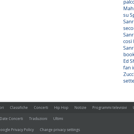
palc
Mahm
su S
Sanr
seco
Sanr
così
Sanr
boo
Ed S
fan i
Zucc
sett
ori
Classifiche
Concerti
Hip Hop
Notizie
Programmi televisivi
Date Concerti
Traduzioni
Ultimi
oogle Privacy Policy
Change privacy settings