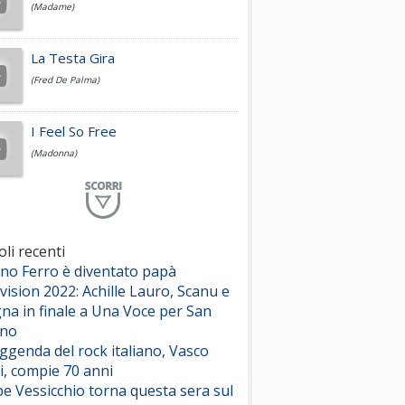
(Madame)
Fedez
La Testa Gira
(Fred De Palma)
Simone Cristicchi
I Feel So Free
(Madonna)
Lucio Dalla
Al Mio Paese
(Serena Brancale)
oli recenti
ano Ferro è diventato papà
ModÃ
Free To Love
vision 2022: Achille Lauro, Scanu e
(Duran Duran)
na in finale a Una Voce per San
ino
Marco Masini
eggenda del rock italiano, Vasco
Let Me Be
i, compie 70 anni
(Second Voice (The))
e Vessicchio torna questa sera sul