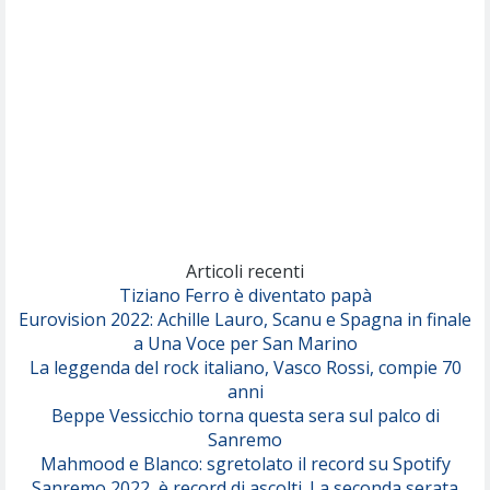
(Sal da Vinci)
Pinguini Tattici Nucleari
Canzone Estiva
(Annalisa Scarrone)
Rose Villain
Comuni Immortali
(Achille Lauro)
Marracash
So Easy (To Fall In Love)
(Olivia Dean)
Articoli recenti
Tiziano Ferro è diventato papà
Eurovision 2022: Achille Lauro, Scanu e Spagna in finale
Serenamente
a Una Voce per San Marino
(Juli)
La leggenda del rock italiano, Vasco Rossi, compie 70
anni
Beppe Vessicchio torna questa sera sul palco di
Sanremo
Mahmood e Blanco: sgretolato il record su Spotify
Sanremo 2022, è record di ascolti. La seconda serata