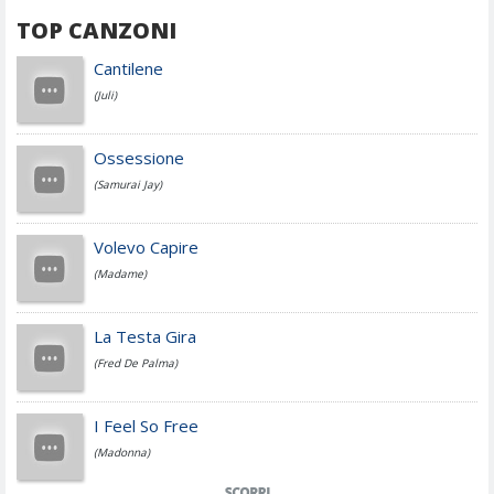
TOP CANZONI
Achille Lauro
Cantilene
(Juli)
Cesare Cremonini
Ossessione
(Samurai Jay)
Jovanotti
Volevo Capire
(Madame)
Fedez
La Testa Gira
(Fred De Palma)
Simone Cristicchi
I Feel So Free
(Madonna)