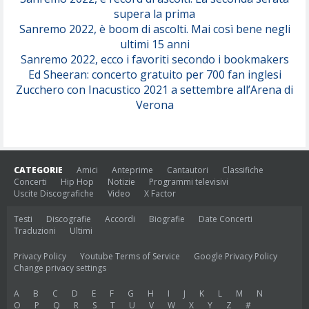
supera la prima
Sanremo 2022, è boom di ascolti. Mai così bene negli
ultimi 15 anni
Sanremo 2022, ecco i favoriti secondo i bookmakers
Ed Sheeran: concerto gratuito per 700 fan inglesi
Zucchero con Inacustico 2021 a settembre all’Arena di
Verona
CATEGORIE
Amici
Anteprime
Cantautori
Classifiche
Concerti
Hip Hop
Notizie
Programmi televisivi
Uscite Discografiche
Video
X Factor
Testi
Discografie
Accordi
Biografie
Date Concerti
Traduzioni
Ultimi
Privacy Policy
Youtube Terms of Service
Google Privacy Policy
Change privacy settings
A
B
C
D
E
F
G
H
I
J
K
L
M
N
O
P
Q
R
S
T
U
V
W
X
Y
Z
#