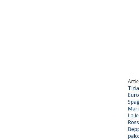
Artic
Tizi
Euro
Spag
Mar
La l
Ross
Bepp
palc