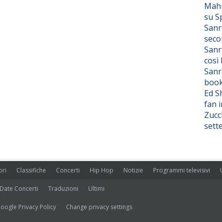
Mahm
su S
Sanr
seco
Sanr
così
Sanr
boo
Ed S
fan i
Zucc
sett
ori
Classifiche
Concerti
Hip Hop
Notizie
Programmi televisivi
Date Concerti
Traduzioni
Ultimi
oogle Privacy Policy
Change privacy settings