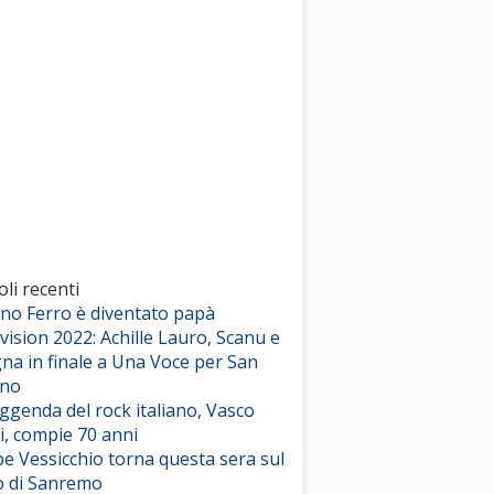
(Sal da Vinci)
Pinguini Tattici Nucleari
Canzone Estiva
(Annalisa Scarrone)
Rose Villain
Comuni Immortali
(Achille Lauro)
Marracash
So Easy (To Fall In Love)
(Olivia Dean)
oli recenti
ano Ferro è diventato papà
vision 2022: Achille Lauro, Scanu e
Serenamente
na in finale a Una Voce per San
(Juli)
ino
eggenda del rock italiano, Vasco
i, compie 70 anni
e Vessicchio torna questa sera sul
o di Sanremo