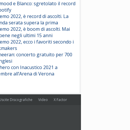
ood e Blanco: sgretolato il record
potify
emo 2022, è record di ascolti. La
nda serata supera la prima
emo 2022, è boom di ascolti. Mai
 bene negli ultimi 15 anni
emo 2022, ecco i favoriti secondo i
kmakers
heeran: concerto gratuito per 700
nglesi
hero con Inacustico 2021 a
embre all’Arena di Verona
Uscite Discografiche
Video
X Factor