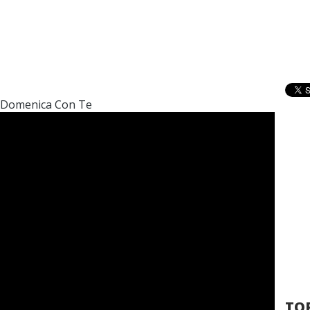
i Domenica Con Te
TOP