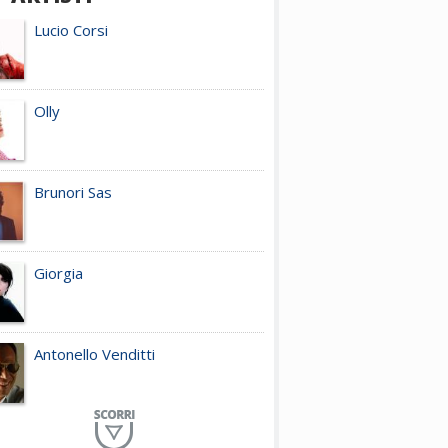
Lucio Corsi
Olly
Brunori Sas
Giorgia
Antonello Venditti
Planet Funk