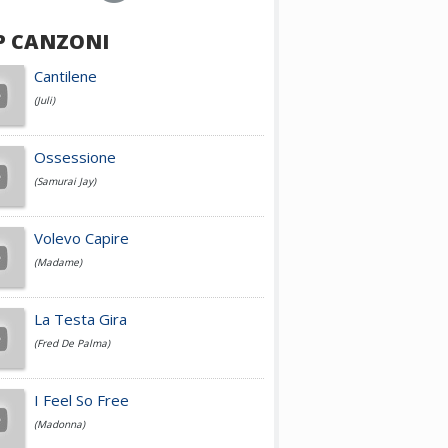
P CANZONI
Achille Lauro
Cantilene
(Juli)
Cesare Cremonini
Ossessione
(Samurai Jay)
Jovanotti
Volevo Capire
(Madame)
Fedez
La Testa Gira
(Fred De Palma)
Simone Cristicchi
I Feel So Free
(Madonna)