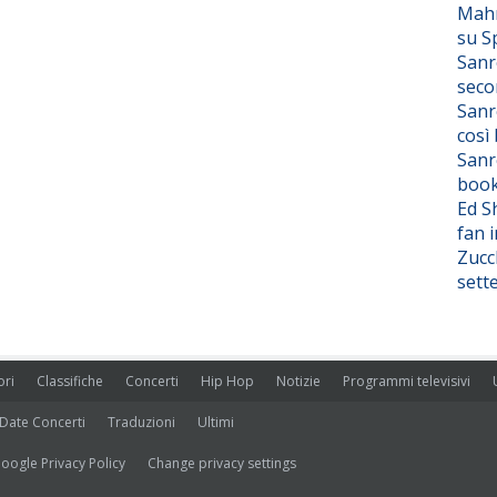
Mahm
su S
Sanr
seco
Sanr
così
Sanr
boo
Ed S
fan i
Zucc
sett
ori
Classifiche
Concerti
Hip Hop
Notizie
Programmi televisivi
Date Concerti
Traduzioni
Ultimi
oogle Privacy Policy
Change privacy settings