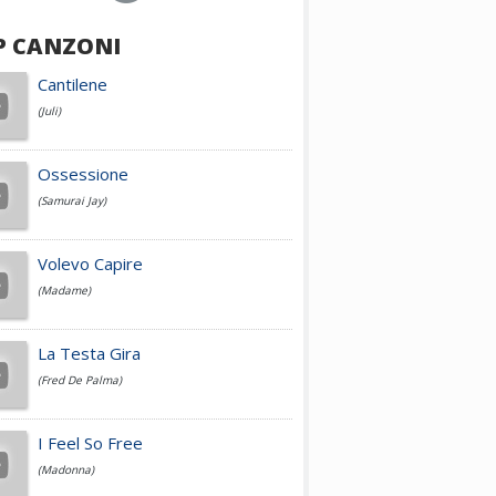
P CANZONI
Achille Lauro
Cantilene
(Juli)
Cesare Cremonini
Ossessione
(Samurai Jay)
Jovanotti
Volevo Capire
(Madame)
Fedez
La Testa Gira
(Fred De Palma)
Simone Cristicchi
I Feel So Free
(Madonna)