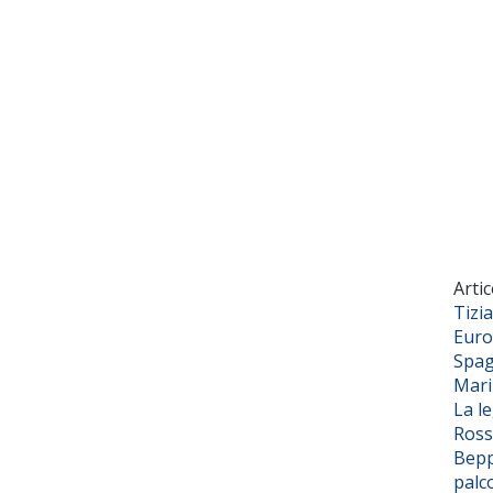
Artic
Tizi
Euro
Spag
Mar
La l
Ross
Bepp
palc