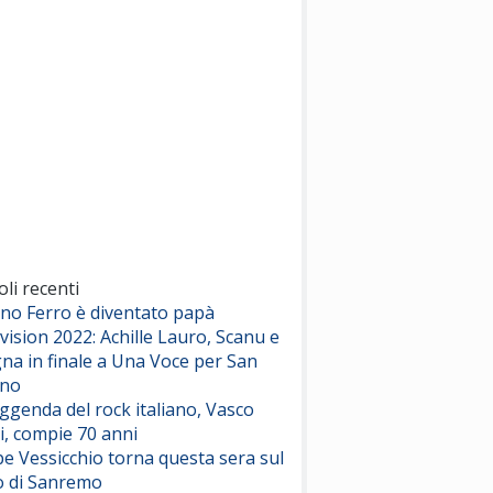
(Sal da Vinci)
Pinguini Tattici Nucleari
Canzone Estiva
(Annalisa Scarrone)
Rose Villain
Comuni Immortali
(Achille Lauro)
Marracash
So Easy (To Fall In Love)
(Olivia Dean)
oli recenti
ano Ferro è diventato papà
vision 2022: Achille Lauro, Scanu e
Serenamente
na in finale a Una Voce per San
(Juli)
ino
eggenda del rock italiano, Vasco
i, compie 70 anni
e Vessicchio torna questa sera sul
o di Sanremo