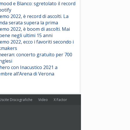
ood e Blanco: sgretolato il record
potify
emo 2022, è record di ascolti. La
nda serata supera la prima
emo 2022, è boom di ascolti. Mai
 bene negli ultimi 15 anni
emo 2022, ecco i favoriti secondo i
kmakers
heeran: concerto gratuito per 700
nglesi
hero con Inacustico 2021 a
embre all’Arena di Verona
Uscite Discografiche
Video
X Factor