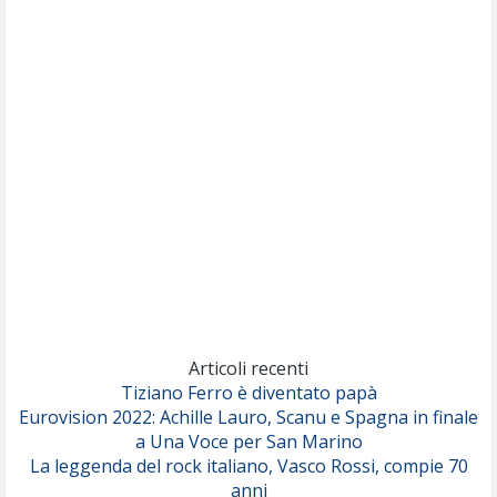
(Muse)
Nothing But Thieves
Per Sempre Si
(Sal da Vinci)
Pinguini Tattici Nucleari
Canzone Estiva
(Annalisa Scarrone)
Rose Villain
Comuni Immortali
(Achille Lauro)
Marracash
So Easy (To Fall In Love)
(Olivia Dean)
Articoli recenti
Tiziano Ferro è diventato papà
Eurovision 2022: Achille Lauro, Scanu e Spagna in finale
Serenamente
a Una Voce per San Marino
(Juli)
La leggenda del rock italiano, Vasco Rossi, compie 70
anni