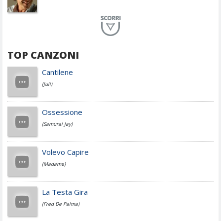
Planet Funk
TOP CANZONI
Achille Lauro
Cantilene
(Juli)
Cesare Cremonini
Ossessione
(Samurai Jay)
Jovanotti
Volevo Capire
(Madame)
Fedez
La Testa Gira
(Fred De Palma)