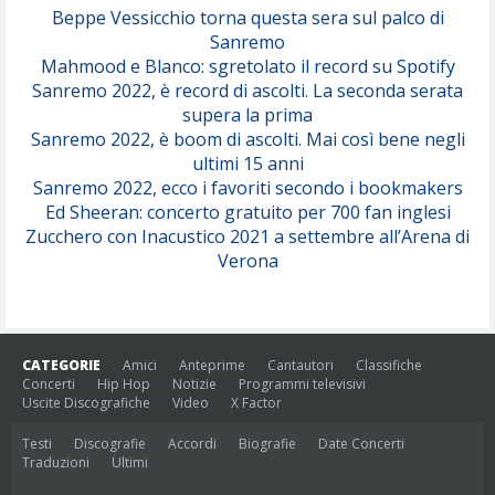
Beppe Vessicchio torna questa sera sul palco di
Sanremo
Mahmood e Blanco: sgretolato il record su Spotify
Sanremo 2022, è record di ascolti. La seconda serata
supera la prima
Sanremo 2022, è boom di ascolti. Mai così bene negli
ultimi 15 anni
Sanremo 2022, ecco i favoriti secondo i bookmakers
Ed Sheeran: concerto gratuito per 700 fan inglesi
Zucchero con Inacustico 2021 a settembre all’Arena di
Verona
CATEGORIE
Amici
Anteprime
Cantautori
Classifiche
Concerti
Hip Hop
Notizie
Programmi televisivi
Uscite Discografiche
Video
X Factor
Testi
Discografie
Accordi
Biografie
Date Concerti
Traduzioni
Ultimi