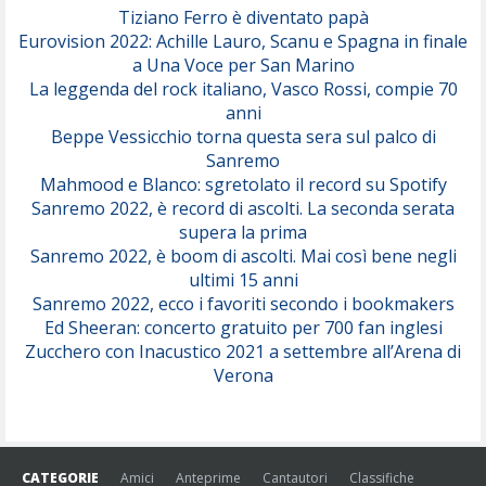
Tiziano Ferro è diventato papà
Eurovision 2022: Achille Lauro, Scanu e Spagna in finale
Serenamente
a Una Voce per San Marino
(Juli)
La leggenda del rock italiano, Vasco Rossi, compie 70
anni
Beppe Vessicchio torna questa sera sul palco di
Sanremo
Mahmood e Blanco: sgretolato il record su Spotify
Sanremo 2022, è record di ascolti. La seconda serata
supera la prima
Sanremo 2022, è boom di ascolti. Mai così bene negli
ultimi 15 anni
Sanremo 2022, ecco i favoriti secondo i bookmakers
Ed Sheeran: concerto gratuito per 700 fan inglesi
Zucchero con Inacustico 2021 a settembre all’Arena di
Verona
CATEGORIE
Amici
Anteprime
Cantautori
Classifiche