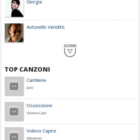
Giorgia
Antonello Venditti
Planet Funk
TOP CANZONI
Achille Lauro
Cantilene
(Juli)
Cesare Cremonini
Ossessione
(Samurai Jay)
Jovanotti
Volevo Capire
(Madame)