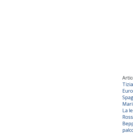
Artic
Tizi
Euro
Spag
Mar
La l
Ross
Bepp
palc