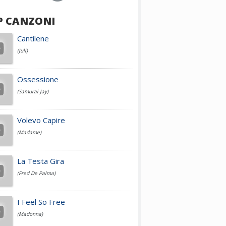
P CANZONI
Achille Lauro
Cantilene
(Juli)
Cesare Cremonini
Ossessione
(Samurai Jay)
Jovanotti
Volevo Capire
(Madame)
Fedez
La Testa Gira
(Fred De Palma)
Simone Cristicchi
I Feel So Free
(Madonna)