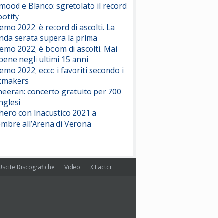
ood e Blanco: sgretolato il record
potify
emo 2022, è record di ascolti. La
nda serata supera la prima
emo 2022, è boom di ascolti. Mai
 bene negli ultimi 15 anni
emo 2022, ecco i favoriti secondo i
kmakers
heeran: concerto gratuito per 700
nglesi
hero con Inacustico 2021 a
embre all’Arena di Verona
Uscite Discografiche
Video
X Factor