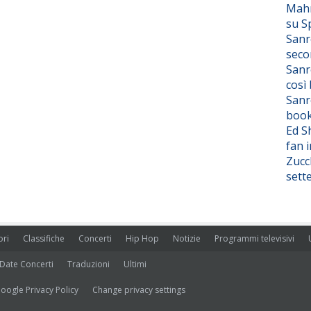
Mahm
su S
Sanr
seco
Sanr
così
Sanr
boo
Ed S
fan i
Zucc
sett
ori
Classifiche
Concerti
Hip Hop
Notizie
Programmi televisivi
Date Concerti
Traduzioni
Ultimi
oogle Privacy Policy
Change privacy settings