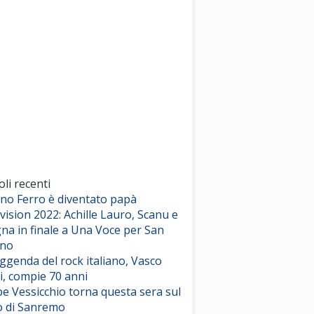
(Sal da Vinci)
Pinguini Tattici Nucleari
Canzone Estiva
(Annalisa Scarrone)
Rose Villain
Comuni Immortali
(Achille Lauro)
Marracash
So Easy (To Fall In Love)
(Olivia Dean)
oli recenti
ano Ferro è diventato papà
vision 2022: Achille Lauro, Scanu e
Serenamente
na in finale a Una Voce per San
(Juli)
ino
eggenda del rock italiano, Vasco
i, compie 70 anni
e Vessicchio torna questa sera sul
o di Sanremo