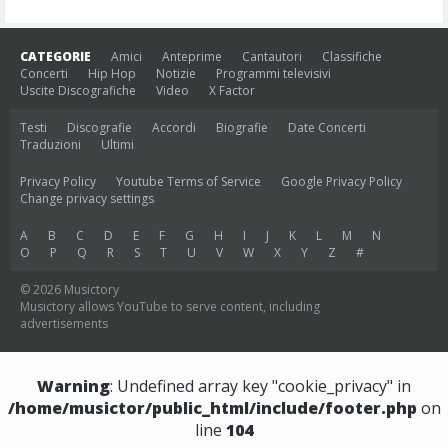
CATEGORIE
Amici
Anteprime
Cantautori
Classifiche
Concerti
Hip Hop
Notizie
Programmi televisivi
Uscite Discografiche
Video
X Factor
Testi
Discografie
Accordi
Biografie
Date Concerti
Traduzioni
Ultimi
Privacy Policy
Youtube Terms of Service
Google Privacy Policy
Change privacy settings
A
B
C
D
E
F
G
H
I
J
K
L
M
N
O
P
Q
R
S
T
U
V
W
X
Y
Z
#
© 2026 Musictory
Musictory allows YouTube to serve content, including
advertisements
Warning
: Undefined array key "cookie_privacy" in
/home/musictor/public_html/include/footer.php
on
line
104