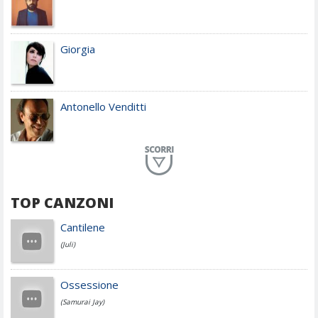
Giorgia
Antonello Venditti
Planet Funk
TOP CANZONI
Achille Lauro
Cantilene
(Juli)
Cesare Cremonini
Ossessione
(Samurai Jay)