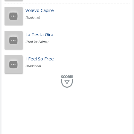
Jovanotti
Volevo Capire
(Madame)
Fedez
La Testa Gira
(Fred De Palma)
Simone Cristicchi
I Feel So Free
(Madonna)
Lucio Dalla
Al Mio Paese
(Serena Brancale)
ModÃ
Free To Love
(Duran Duran)
Marco Masini
Let Me Be