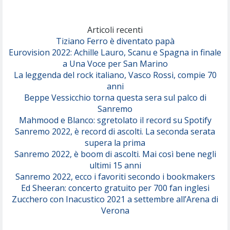
Marracash
So Easy (To Fall In Love)
(Olivia Dean)
Articoli recenti
Tiziano Ferro è diventato papà
Eurovision 2022: Achille Lauro, Scanu e Spagna in finale
Serenamente
a Una Voce per San Marino
(Juli)
La leggenda del rock italiano, Vasco Rossi, compie 70
anni
Beppe Vessicchio torna questa sera sul palco di
Sanremo
Mahmood e Blanco: sgretolato il record su Spotify
Sanremo 2022, è record di ascolti. La seconda serata
supera la prima
Sanremo 2022, è boom di ascolti. Mai così bene negli
ultimi 15 anni
Sanremo 2022, ecco i favoriti secondo i bookmakers
Ed Sheeran: concerto gratuito per 700 fan inglesi
Zucchero con Inacustico 2021 a settembre all’Arena di
Verona