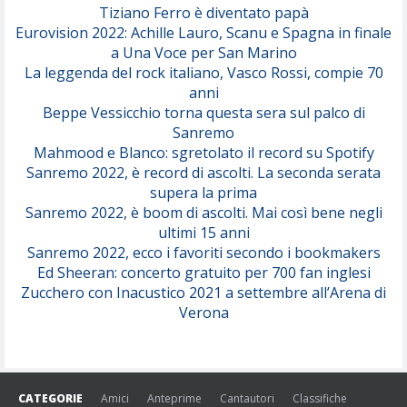
Tiziano Ferro è diventato papà
Eurovision 2022: Achille Lauro, Scanu e Spagna in finale
Serenamente
a Una Voce per San Marino
(Juli)
La leggenda del rock italiano, Vasco Rossi, compie 70
anni
Beppe Vessicchio torna questa sera sul palco di
Sanremo
Mahmood e Blanco: sgretolato il record su Spotify
Sanremo 2022, è record di ascolti. La seconda serata
supera la prima
Sanremo 2022, è boom di ascolti. Mai così bene negli
ultimi 15 anni
Sanremo 2022, ecco i favoriti secondo i bookmakers
Ed Sheeran: concerto gratuito per 700 fan inglesi
Zucchero con Inacustico 2021 a settembre all’Arena di
Verona
CATEGORIE
Amici
Anteprime
Cantautori
Classifiche