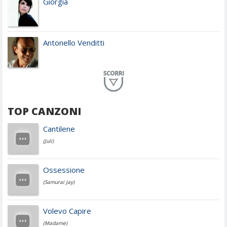
Giorgia
Antonello Venditti
Planet Funk
TOP CANZONI
Achille Lauro
Cantilene
(Juli)
Cesare Cremonini
Ossessione
(Samurai Jay)
Jovanotti
Volevo Capire
(Madame)