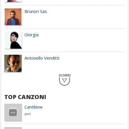
Brunori Sas
Giorgia
Antonello Venditti
Planet Funk
TOP CANZONI
Achille Lauro
Cantilene
(Juli)
Cesare Cremonini