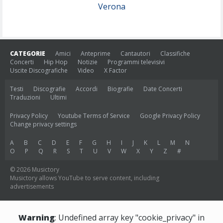
Verona
CATEGORIE
Amici
Anteprime
Cantautori
Classifiche
Concerti
Hip Hop
Notizie
Programmi televisivi
Uscite Discografiche
Video
X Factor
Testi
Discografie
Accordi
Biografie
Date Concerti
Traduzioni
Ultimi
Privacy Policy
Youtube Terms of Service
Google Privacy Policy
Change privacy settings
A
B
C
D
E
F
G
H
I
J
K
L
M
N
O
P
Q
R
S
T
U
V
W
X
Y
Z
#
© 2026 Musictory
Musictory allows YouTube to serve content, including
advertisements
Warning
: Undefined array key "cookie_privacy" in