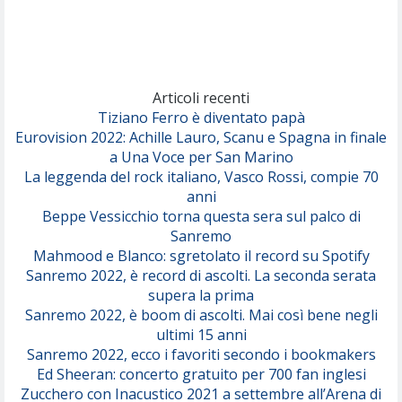
(Achille Lauro)
Marracash
So Easy (To Fall In Love)
(Olivia Dean)
Articoli recenti
Tiziano Ferro è diventato papà
Eurovision 2022: Achille Lauro, Scanu e Spagna in finale
Serenamente
a Una Voce per San Marino
(Juli)
La leggenda del rock italiano, Vasco Rossi, compie 70
anni
Beppe Vessicchio torna questa sera sul palco di
Sanremo
Mahmood e Blanco: sgretolato il record su Spotify
Sanremo 2022, è record di ascolti. La seconda serata
supera la prima
Sanremo 2022, è boom di ascolti. Mai così bene negli
ultimi 15 anni
Sanremo 2022, ecco i favoriti secondo i bookmakers
Ed Sheeran: concerto gratuito per 700 fan inglesi
Zucchero con Inacustico 2021 a settembre all’Arena di