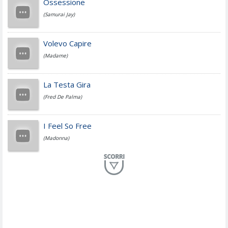
Ossessione
(Samurai Jay)
Jovanotti
Volevo Capire
(Madame)
Fedez
La Testa Gira
(Fred De Palma)
Simone Cristicchi
I Feel So Free
(Madonna)
Lucio Dalla
Al Mio Paese
(Serena Brancale)
ModÃ
Free To Love
(Duran Duran)