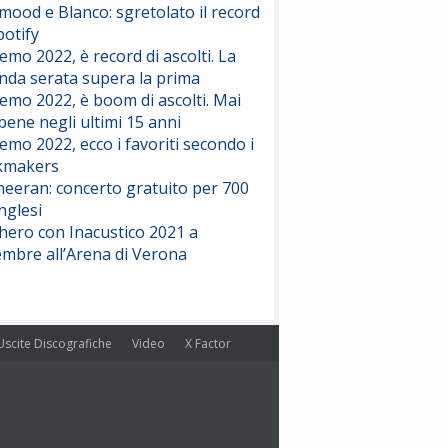
ood e Blanco: sgretolato il record
potify
emo 2022, è record di ascolti. La
nda serata supera la prima
emo 2022, è boom di ascolti. Mai
 bene negli ultimi 15 anni
emo 2022, ecco i favoriti secondo i
kmakers
heeran: concerto gratuito per 700
nglesi
hero con Inacustico 2021 a
embre all’Arena di Verona
Uscite Discografiche
Video
X Factor