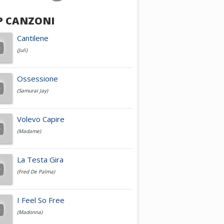
P CANZONI
Achille Lauro
Cantilene
(Juli)
Cesare Cremonini
Ossessione
(Samurai Jay)
Jovanotti
Volevo Capire
(Madame)
Fedez
La Testa Gira
(Fred De Palma)
Simone Cristicchi
I Feel So Free
(Madonna)