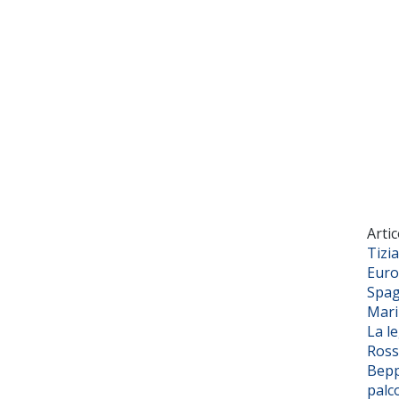
Artic
Tizi
Euro
Spag
Mar
La l
Ross
Bepp
palc