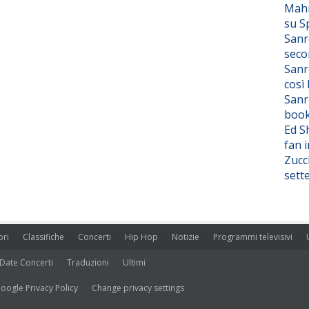
Mahm
su S
Sanr
seco
Sanr
così
Sanr
boo
Ed S
fan i
Zucc
sett
ori
Classifiche
Concerti
Hip Hop
Notizie
Programmi televisivi
Date Concerti
Traduzioni
Ultimi
oogle Privacy Policy
Change privacy settings