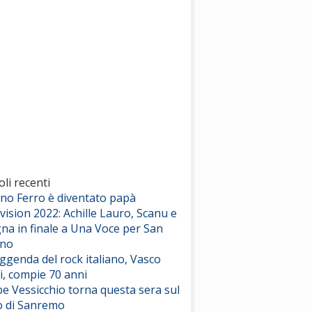
(Sal da Vinci)
Pinguini Tattici Nucleari
Canzone Estiva
(Annalisa Scarrone)
Rose Villain
Comuni Immortali
(Achille Lauro)
Marracash
So Easy (To Fall In Love)
(Olivia Dean)
oli recenti
ano Ferro è diventato papà
vision 2022: Achille Lauro, Scanu e
Serenamente
na in finale a Una Voce per San
(Juli)
ino
eggenda del rock italiano, Vasco
i, compie 70 anni
e Vessicchio torna questa sera sul
o di Sanremo