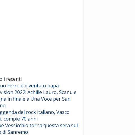
(Sal da Vinci)
Pinguini Tattici Nucleari
Canzone Estiva
(Annalisa Scarrone)
Rose Villain
Comuni Immortali
(Achille Lauro)
Marracash
So Easy (To Fall In Love)
(Olivia Dean)
oli recenti
ano Ferro è diventato papà
vision 2022: Achille Lauro, Scanu e
Serenamente
na in finale a Una Voce per San
(Juli)
ino
eggenda del rock italiano, Vasco
i, compie 70 anni
e Vessicchio torna questa sera sul
o di Sanremo