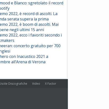
ood e Blanco: sgretolato il record
potify
emo 2022, è record di ascolti. La
nda serata supera la prima
emo 2022, è boom di ascolti. Mai
 bene negli ultimi 15 anni
emo 2022, ecco i favoriti secondo i
kmakers
heeran: concerto gratuito per 700
nglesi
hero con Inacustico 2021 a
embre all’Arena di Verona
Uscite Discografiche
Video
X Factor