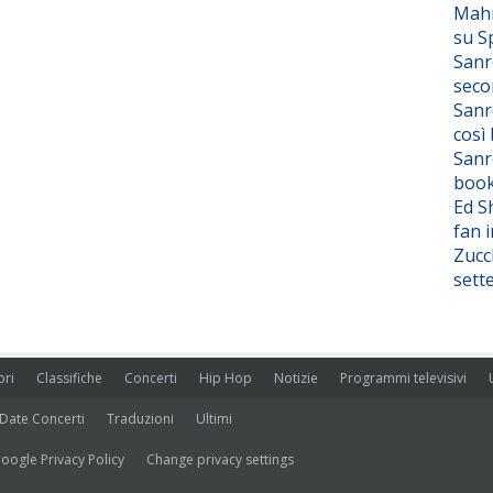
Mahm
su S
Sanr
seco
Sanr
così
Sanr
boo
Ed S
fan i
Zucc
sett
ori
Classifiche
Concerti
Hip Hop
Notizie
Programmi televisivi
Date Concerti
Traduzioni
Ultimi
oogle Privacy Policy
Change privacy settings