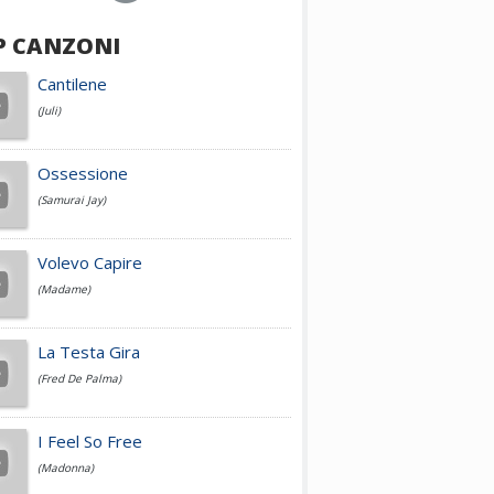
P CANZONI
Achille Lauro
Cantilene
(Juli)
Cesare Cremonini
Ossessione
(Samurai Jay)
Jovanotti
Volevo Capire
(Madame)
Fedez
La Testa Gira
(Fred De Palma)
Simone Cristicchi
I Feel So Free
(Madonna)