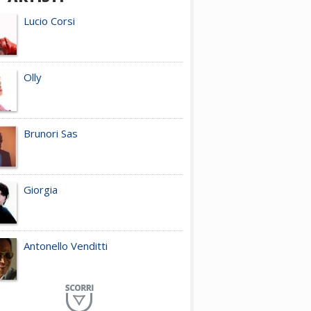
Lucio Corsi
Olly
Brunori Sas
Giorgia
Antonello Venditti
Planet Funk