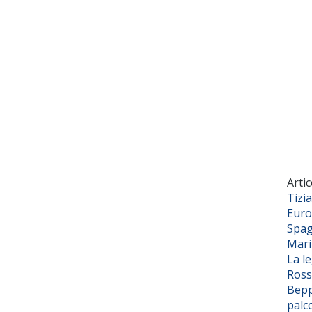
Artic
Tizi
Euro
Spag
Mar
La l
Ross
Bepp
palc