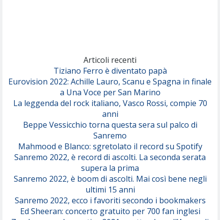
Rose Villain
Comuni Immortali
(Achille Lauro)
Marracash
So Easy (To Fall In Love)
(Olivia Dean)
Articoli recenti
Tiziano Ferro è diventato papà
Eurovision 2022: Achille Lauro, Scanu e Spagna in finale
Serenamente
a Una Voce per San Marino
(Juli)
La leggenda del rock italiano, Vasco Rossi, compie 70
anni
Beppe Vessicchio torna questa sera sul palco di
Sanremo
Mahmood e Blanco: sgretolato il record su Spotify
Sanremo 2022, è record di ascolti. La seconda serata
supera la prima
Sanremo 2022, è boom di ascolti. Mai così bene negli
ultimi 15 anni
Sanremo 2022, ecco i favoriti secondo i bookmakers
Ed Sheeran: concerto gratuito per 700 fan inglesi