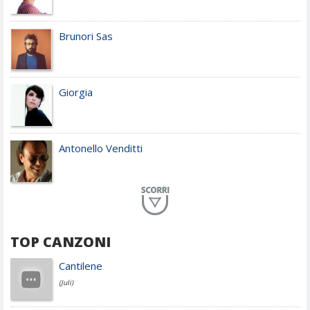
Brunori Sas
Giorgia
Antonello Venditti
Planet Funk
TOP CANZONI
Achille Lauro
Cantilene
(Juli)