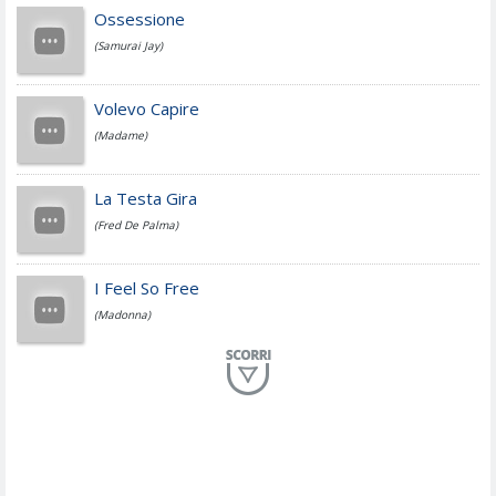
Cesare Cremonini
Ossessione
(Samurai Jay)
Jovanotti
Volevo Capire
(Madame)
Fedez
La Testa Gira
(Fred De Palma)
Simone Cristicchi
I Feel So Free
(Madonna)
Lucio Dalla
Al Mio Paese
(Serena Brancale)
ModÃ
Free To Love
(Duran Duran)