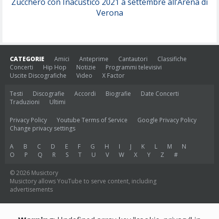
Zucchero con Inacustico 2021 a settembre all’Arena di
Verona
CATEGORIE
Amici
Anteprime
Cantautori
Classifiche
Concerti
Hip Hop
Notizie
Programmi televisivi
Uscite Discografiche
Video
X Factor
Testi
Discografie
Accordi
Biografie
Date Concerti
Traduzioni
Ultimi
Privacy Policy
Youtube Terms of Service
Google Privacy Policy
Change privacy settings
A
B
C
D
E
F
G
H
I
J
K
L
M
N
O
P
Q
R
S
T
U
V
W
X
Y
Z
#
© 2026 Musictory
Musictory allows YouTube to serve content, including
advertisements