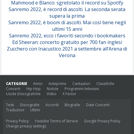
Mahmood e Blanco: sgretolato il record su Spotify
Sanremo 2022, è record di ascolti. La seconda serata
supera la prima
Sanremo 2022, è boom di ascolti. Mai così bene negli
ultimi 15 anni
Sanremo 2022, ecco i favoriti secondo i bookmakers
Ed Sheeran: concerto gratuito per 700 fan inglesi
Zucchero con Inacustico 2021 a settembre all’Arena di
Verona
CATEGORIE
Amici
Anteprime
Cantautori
Classifiche
Concerti
Hip Hop
Notizie
Programmi televisivi
Uscite Discografiche
Video
X Factor
Testi
Discografie
Accordi
Biografie
Date Concerti
Traduzioni
Ultimi
Privacy Policy
Youtube Terms of Service
Google Privacy Policy
Change privacy settings