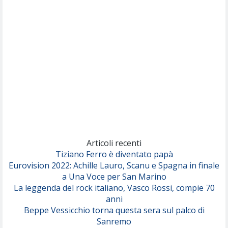
Nothing But Thieves
Per Sempre Si
(Sal da Vinci)
Pinguini Tattici Nucleari
Canzone Estiva
(Annalisa Scarrone)
Rose Villain
Comuni Immortali
(Achille Lauro)
Marracash
So Easy (To Fall In Love)
(Olivia Dean)
Articoli recenti
Tiziano Ferro è diventato papà
Eurovision 2022: Achille Lauro, Scanu e Spagna in finale
Serenamente
a Una Voce per San Marino
(Juli)
La leggenda del rock italiano, Vasco Rossi, compie 70
anni
Beppe Vessicchio torna questa sera sul palco di
Sanremo