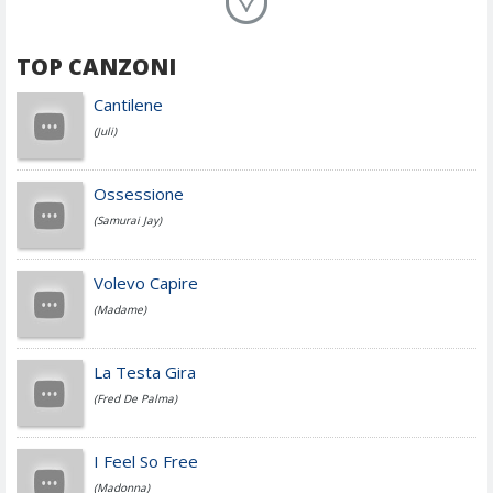
Planet Funk
TOP CANZONI
Achille Lauro
Cantilene
(Juli)
Cesare Cremonini
Ossessione
(Samurai Jay)
Jovanotti
Volevo Capire
(Madame)
Fedez
La Testa Gira
(Fred De Palma)
Simone Cristicchi
I Feel So Free
(Madonna)