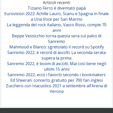
(Olivia Dean)
Articoli recenti
Tiziano Ferro è diventato papà
Eurovision 2022: Achille Lauro, Scanu e Spagna in finale
Serenamente
a Una Voce per San Marino
(Juli)
La leggenda del rock italiano, Vasco Rossi, compie 70
anni
Beppe Vessicchio torna questa sera sul palco di
Sanremo
Mahmood e Blanco: sgretolato il record su Spotify
Sanremo 2022, è record di ascolti. La seconda serata
supera la prima
Sanremo 2022, è boom di ascolti. Mai così bene negli
ultimi 15 anni
Sanremo 2022, ecco i favoriti secondo i bookmakers
Ed Sheeran: concerto gratuito per 700 fan inglesi
Zucchero con Inacustico 2021 a settembre all’Arena di
Verona