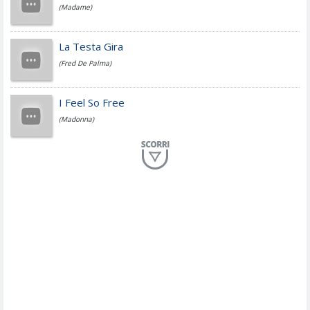
(Madame)
Fedez
La Testa Gira
(Fred De Palma)
Simone Cristicchi
I Feel So Free
(Madonna)
Lucio Dalla
Al Mio Paese
(Serena Brancale)
ModÃ
Free To Love
(Duran Duran)
Marco Masini
Let Me Be
(Second Voice (The))