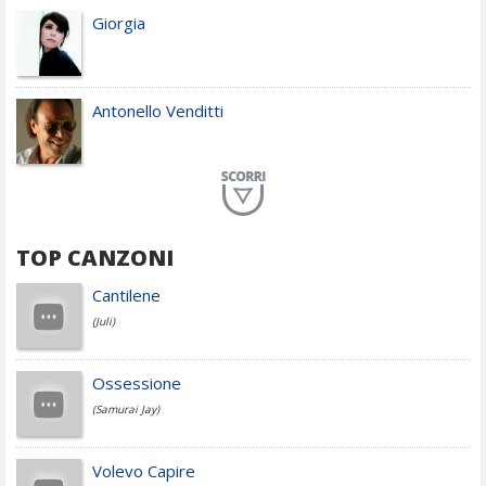
Giorgia
Antonello Venditti
Planet Funk
TOP CANZONI
Achille Lauro
Cantilene
(Juli)
Cesare Cremonini
Ossessione
(Samurai Jay)
Jovanotti
Volevo Capire