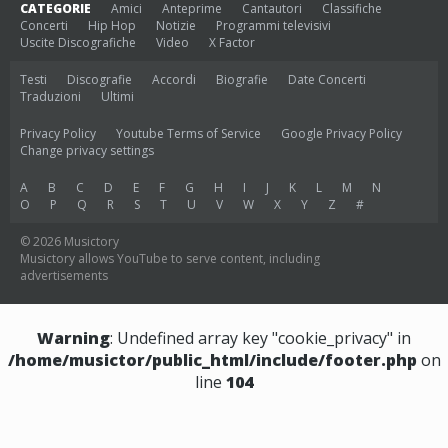
CATEGORIE
Amici
Anteprime
Cantautori
Classifiche
Concerti
Hip Hop
Notizie
Programmi televisivi
Uscite Discografiche
Video
X Factor
Testi
Discografie
Accordi
Biografie
Date Concerti
Traduzioni
Ultimi
Privacy Policy
Youtube Terms of Service
Google Privacy Policy
Change privacy settings
A
B
C
D
E
F
G
H
I
J
K
L
M
N
O
P
Q
R
S
T
U
V
W
X
Y
Z
#
© 2026 Musictory
Musictory allows YouTube to serve content, including
advertisements
Warning
: Undefined array key "cookie_privacy" in
/home/musictor/public_html/include/footer.php
on
line
104