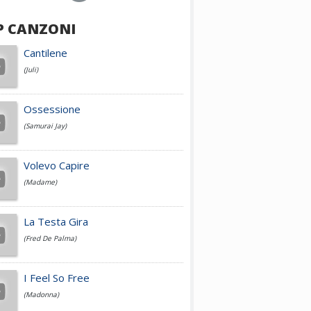
P CANZONI
Achille Lauro
Cantilene
(Juli)
Cesare Cremonini
Ossessione
(Samurai Jay)
Jovanotti
Volevo Capire
(Madame)
Fedez
La Testa Gira
(Fred De Palma)
Simone Cristicchi
I Feel So Free
(Madonna)