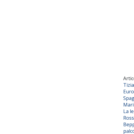
Artic
Tizi
Euro
Spag
Mar
La l
Ross
Bepp
palc