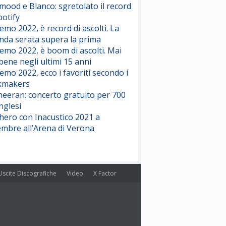
ood e Blanco: sgretolato il record
potify
emo 2022, è record di ascolti. La
nda serata supera la prima
emo 2022, è boom di ascolti. Mai
 bene negli ultimi 15 anni
emo 2022, ecco i favoriti secondo i
kmakers
heeran: concerto gratuito per 700
nglesi
hero con Inacustico 2021 a
embre all’Arena di Verona
Uscite Discografiche
Video
X Factor