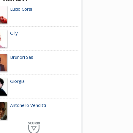
Lucio Corsi
Olly
Brunori Sas
Giorgia
Antonello Venditti
Planet Funk