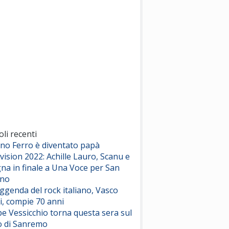
(Sal da Vinci)
Pinguini Tattici Nucleari
Canzone Estiva
(Annalisa Scarrone)
Rose Villain
Comuni Immortali
(Achille Lauro)
Marracash
So Easy (To Fall In Love)
(Olivia Dean)
oli recenti
ano Ferro è diventato papà
vision 2022: Achille Lauro, Scanu e
Serenamente
na in finale a Una Voce per San
(Juli)
ino
eggenda del rock italiano, Vasco
i, compie 70 anni
e Vessicchio torna questa sera sul
o di Sanremo