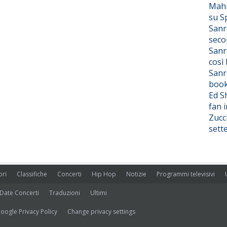
Mahm
su S
Sanr
seco
Sanr
così
Sanr
boo
Ed S
fan i
Zucc
sett
ori
Classifiche
Concerti
Hip Hop
Notizie
Programmi televisivi
Date Concerti
Traduzioni
Ultimi
oogle Privacy Policy
Change privacy settings