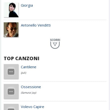
Giorgia
Antonello Venditti
Planet Funk
TOP CANZONI
Achille Lauro
Cantilene
(Juli)
Cesare Cremonini
Ossessione
(Samurai Jay)
Jovanotti
Volevo Capire