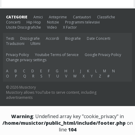
CATEGORIE
Amici
Anteprime
Cantautori
Classifiche
Concerti
Hip Hop
Notizie
Programmi televisivi
Uscite Discografiche
Video
X Factor
Testi
Discografie
Accordi
Biografie
Date Concerti
Traduzioni
Ultimi
Privacy Policy
Youtube Terms of Service
Google Privacy Policy
Change privacy settings
A
B
C
D
E
F
G
H
I
J
K
L
M
N
O
P
Q
R
S
T
U
V
W
X
Y
Z
#
© 2026 Musictory
Musictory allows YouTube to serve content, including
advertisements
Warning
: Undefined array key "cookie_privacy" in
/home/musictor/public_html/include/footer.php
on
line
104