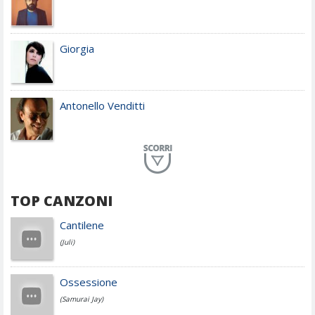
Giorgia
Antonello Venditti
Planet Funk
TOP CANZONI
Achille Lauro
Cantilene
(Juli)
Cesare Cremonini
Ossessione
(Samurai Jay)