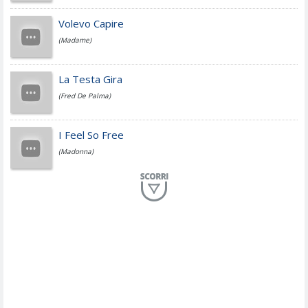
Jovanotti
Volevo Capire
(Madame)
Fedez
La Testa Gira
(Fred De Palma)
Simone Cristicchi
I Feel So Free
(Madonna)
Lucio Dalla
Al Mio Paese
(Serena Brancale)
ModÃ
Free To Love
(Duran Duran)
Marco Masini
Let Me Be