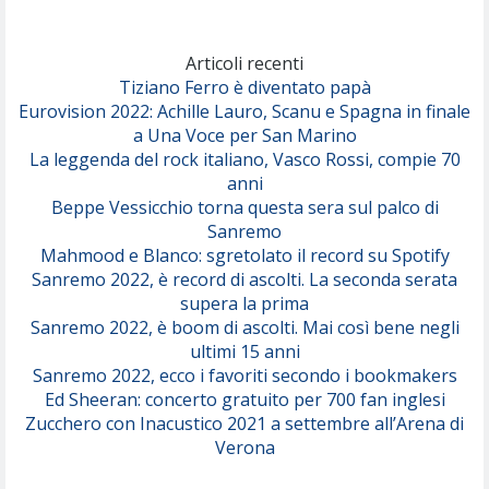
Marracash
So Easy (To Fall In Love)
(Olivia Dean)
Articoli recenti
Tiziano Ferro è diventato papà
Eurovision 2022: Achille Lauro, Scanu e Spagna in finale
Serenamente
a Una Voce per San Marino
(Juli)
La leggenda del rock italiano, Vasco Rossi, compie 70
anni
Beppe Vessicchio torna questa sera sul palco di
Sanremo
Mahmood e Blanco: sgretolato il record su Spotify
Sanremo 2022, è record di ascolti. La seconda serata
supera la prima
Sanremo 2022, è boom di ascolti. Mai così bene negli
ultimi 15 anni
Sanremo 2022, ecco i favoriti secondo i bookmakers
Ed Sheeran: concerto gratuito per 700 fan inglesi
Zucchero con Inacustico 2021 a settembre all’Arena di
Verona