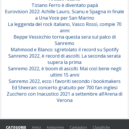
Tiziano Ferro è diventato papà
Eurovision 2022: Achille Lauro, Scanu e Spagna in finale
Serenamente
a Una Voce per San Marino
(Juli)
La leggenda del rock italiano, Vasco Rossi, compie 70
anni
Beppe Vessicchio torna questa sera sul palco di
Sanremo
Mahmood e Blanco: sgretolato il record su Spotify
Sanremo 2022, è record di ascolti. La seconda serata
supera la prima
Sanremo 2022, è boom di ascolti. Mai così bene negli
ultimi 15 anni
Sanremo 2022, ecco i favoriti secondo i bookmakers
Ed Sheeran: concerto gratuito per 700 fan inglesi
Zucchero con Inacustico 2021 a settembre all’Arena di
Verona
CATEGORIE
Amici
Anteprime
Cantautori
Classifiche