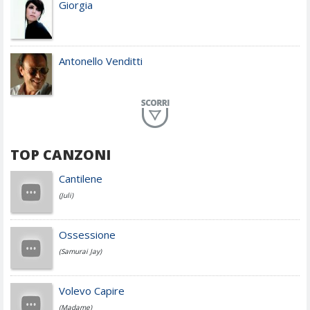
Giorgia
Antonello Venditti
Planet Funk
TOP CANZONI
Achille Lauro
Cantilene
(Juli)
Cesare Cremonini
Ossessione
(Samurai Jay)
Jovanotti
Volevo Capire
(Madame)