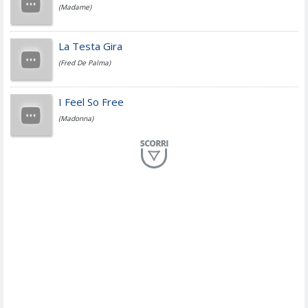
(Madame)
Fedez
La Testa Gira
(Fred De Palma)
Simone Cristicchi
I Feel So Free
(Madonna)
Lucio Dalla
Al Mio Paese
(Serena Brancale)
ModÃ
Free To Love
(Duran Duran)
Marco Masini
Let Me Be
(Second Voice (The))