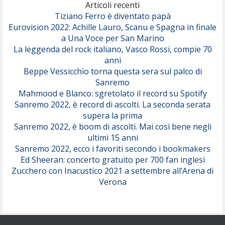
(Olivia Dean)
Articoli recenti
Tiziano Ferro è diventato papà
Eurovision 2022: Achille Lauro, Scanu e Spagna in finale
Serenamente
a Una Voce per San Marino
(Juli)
La leggenda del rock italiano, Vasco Rossi, compie 70
anni
Beppe Vessicchio torna questa sera sul palco di
Sanremo
Mahmood e Blanco: sgretolato il record su Spotify
Sanremo 2022, è record di ascolti. La seconda serata
supera la prima
Sanremo 2022, è boom di ascolti. Mai così bene negli
ultimi 15 anni
Sanremo 2022, ecco i favoriti secondo i bookmakers
Ed Sheeran: concerto gratuito per 700 fan inglesi
Zucchero con Inacustico 2021 a settembre all’Arena di
Verona