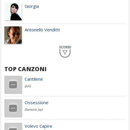
Giorgia
Antonello Venditti
Planet Funk
TOP CANZONI
Achille Lauro
Cantilene
(Juli)
Cesare Cremonini
Ossessione
(Samurai Jay)
Jovanotti
Volevo Capire