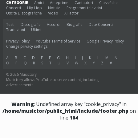
CATEGORIE
Amici
Anteprime
Cantautori
Classifiche
Concerti
Hip Hop
Notizie
Programmi televisivi
Uscite Discografiche
Video
X Factor
Testi
Discografie
Accordi
Biografie
Date Concerti
Traduzioni
Ultimi
Privacy Policy
Youtube Terms of Service
Google Privacy Policy
Change privacy settings
A
B
C
D
E
F
G
H
I
J
K
L
M
N
O
P
Q
R
S
T
U
V
W
X
Y
Z
#
© 2026 Musictory
Musictory allows YouTube to serve content, including
advertisements
Warning
: Undefined array key "cookie_privacy" in
/home/musictor/public_html/include/footer.php
on
line
104