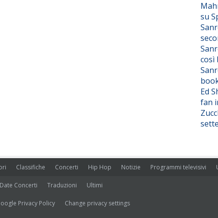
Mahm
su S
Sanr
seco
Sanr
così
Sanr
boo
Ed S
fan i
Zucc
sett
ori
Classifiche
Concerti
Hip Hop
Notizie
Programmi televisivi
Date Concerti
Traduzioni
Ultimi
oogle Privacy Policy
Change privacy settings