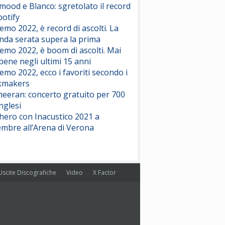
ood e Blanco: sgretolato il record
potify
emo 2022, è record di ascolti. La
nda serata supera la prima
emo 2022, è boom di ascolti. Mai
 bene negli ultimi 15 anni
emo 2022, ecco i favoriti secondo i
kmakers
heeran: concerto gratuito per 700
nglesi
hero con Inacustico 2021 a
embre all’Arena di Verona
Uscite Discografiche
Video
X Factor