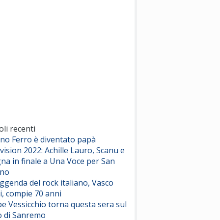
(Sal da Vinci)
Pinguini Tattici Nucleari
Canzone Estiva
(Annalisa Scarrone)
Rose Villain
Comuni Immortali
(Achille Lauro)
Marracash
So Easy (To Fall In Love)
(Olivia Dean)
oli recenti
ano Ferro è diventato papà
vision 2022: Achille Lauro, Scanu e
Serenamente
na in finale a Una Voce per San
(Juli)
ino
eggenda del rock italiano, Vasco
i, compie 70 anni
e Vessicchio torna questa sera sul
o di Sanremo