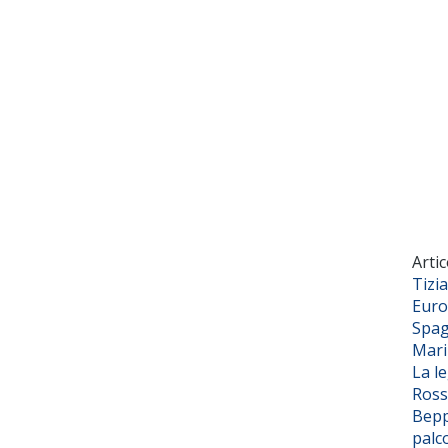
Artic
Tizi
Euro
Spag
Mar
La l
Ross
Bepp
palc