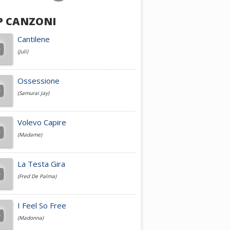
P CANZONI
Achille Lauro
Cantilene
(Juli)
Cesare Cremonini
Ossessione
(Samurai Jay)
Jovanotti
Volevo Capire
(Madame)
Fedez
La Testa Gira
(Fred De Palma)
Simone Cristicchi
I Feel So Free
(Madonna)