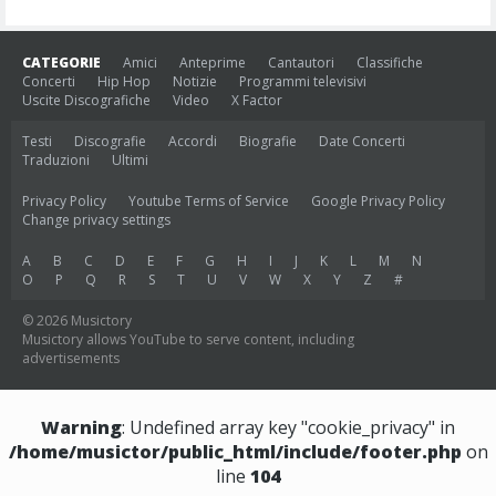
CATEGORIE
Amici
Anteprime
Cantautori
Classifiche
Concerti
Hip Hop
Notizie
Programmi televisivi
Uscite Discografiche
Video
X Factor
Testi
Discografie
Accordi
Biografie
Date Concerti
Traduzioni
Ultimi
Privacy Policy
Youtube Terms of Service
Google Privacy Policy
Change privacy settings
A
B
C
D
E
F
G
H
I
J
K
L
M
N
O
P
Q
R
S
T
U
V
W
X
Y
Z
#
© 2026 Musictory
Musictory allows YouTube to serve content, including
advertisements
Warning
: Undefined array key "cookie_privacy" in
/home/musictor/public_html/include/footer.php
on
line
104