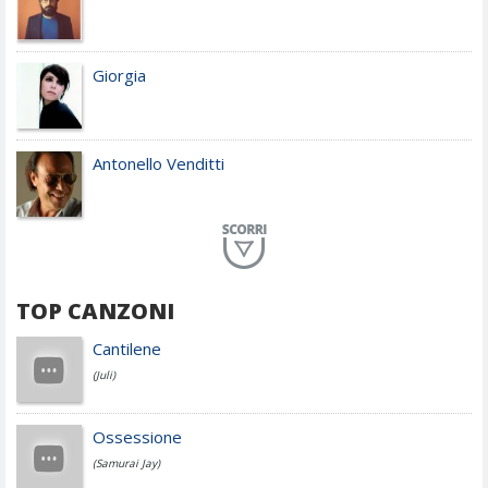
Giorgia
Antonello Venditti
Planet Funk
TOP CANZONI
Achille Lauro
Cantilene
(Juli)
Cesare Cremonini
Ossessione
(Samurai Jay)