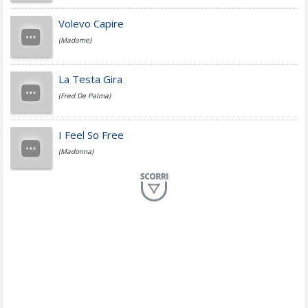
Jovanotti
Volevo Capire
(Madame)
Fedez
La Testa Gira
(Fred De Palma)
Simone Cristicchi
I Feel So Free
(Madonna)
Lucio Dalla
Al Mio Paese
(Serena Brancale)
ModÃ
Free To Love
(Duran Duran)
Marco Masini
Let Me Be