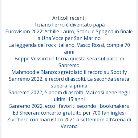
Marracash
So Easy (To Fall In Love)
(Olivia Dean)
Articoli recenti
Tiziano Ferro è diventato papà
Eurovision 2022: Achille Lauro, Scanu e Spagna in finale
Serenamente
a Una Voce per San Marino
(Juli)
La leggenda del rock italiano, Vasco Rossi, compie 70
anni
Beppe Vessicchio torna questa sera sul palco di
Sanremo
Mahmood e Blanco: sgretolato il record su Spotify
Sanremo 2022, è record di ascolti. La seconda serata
supera la prima
Sanremo 2022, è boom di ascolti. Mai così bene negli
ultimi 15 anni
Sanremo 2022, ecco i favoriti secondo i bookmakers
Ed Sheeran: concerto gratuito per 700 fan inglesi
Zucchero con Inacustico 2021 a settembre all’Arena di
Verona