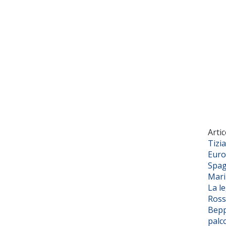
Artic
Tizi
Euro
Spag
Mar
La l
Ross
Bepp
palc