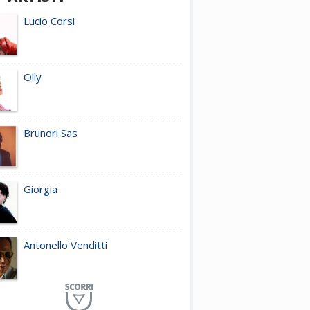
Lucio Corsi
Olly
Brunori Sas
Giorgia
Antonello Venditti
Planet Funk