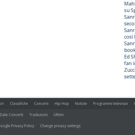
Mahm
su S
Sanr
seco
Sanr
così
Sanr
boo
Ed S
fan i
Zucc
sett
ori
Classifiche
Concerti
Hip Hop
Notizie
Programmi televisivi
Date Concerti
Traduzioni
Ultimi
oogle Privacy Policy
Change privacy settings