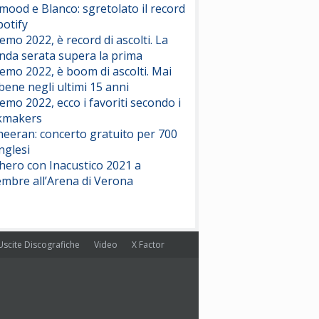
ood e Blanco: sgretolato il record
potify
emo 2022, è record di ascolti. La
nda serata supera la prima
emo 2022, è boom di ascolti. Mai
 bene negli ultimi 15 anni
emo 2022, ecco i favoriti secondo i
kmakers
heeran: concerto gratuito per 700
nglesi
hero con Inacustico 2021 a
embre all’Arena di Verona
Uscite Discografiche
Video
X Factor