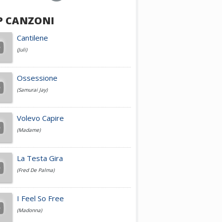
P CANZONI
Achille Lauro
Cantilene
(Juli)
Cesare Cremonini
Ossessione
(Samurai Jay)
Jovanotti
Volevo Capire
(Madame)
Fedez
La Testa Gira
(Fred De Palma)
Simone Cristicchi
I Feel So Free
(Madonna)