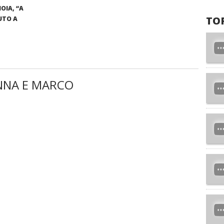
OIA, “A
TO
UTO A
NNA E MARCO