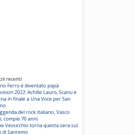
(Sal da Vinci)
Pinguini Tattici Nucleari
Canzone Estiva
(Annalisa Scarrone)
Rose Villain
Comuni Immortali
(Achille Lauro)
Marracash
So Easy (To Fall In Love)
(Olivia Dean)
oli recenti
ano Ferro è diventato papà
vision 2022: Achille Lauro, Scanu e
Serenamente
na in finale a Una Voce per San
(Juli)
ino
eggenda del rock italiano, Vasco
i, compie 70 anni
e Vessicchio torna questa sera sul
o di Sanremo