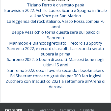
Tiziano Ferro è diventato papà
Eurovision 2022: Achille Lauro, Scanu e Spagna in finale
Serenamente
a Una Voce per San Marino
(Juli)
La leggenda del rock italiano, Vasco Rossi, compie 70
anni
Beppe Vessicchio torna questa sera sul palco di
Sanremo
Mahmood e Blanco: sgretolato il record su Spotify
Sanremo 2022, è record di ascolti. La seconda serata
supera la prima
Sanremo 2022, è boom di ascolti. Mai così bene negli
ultimi 15 anni
Sanremo 2022, ecco i favoriti secondo i bookmakers
Ed Sheeran: concerto gratuito per 700 fan inglesi
Zucchero con Inacustico 2021 a settembre all’Arena di
Verona
CATEGORIE
Amici
Anteprime
Cantautori
Classifiche