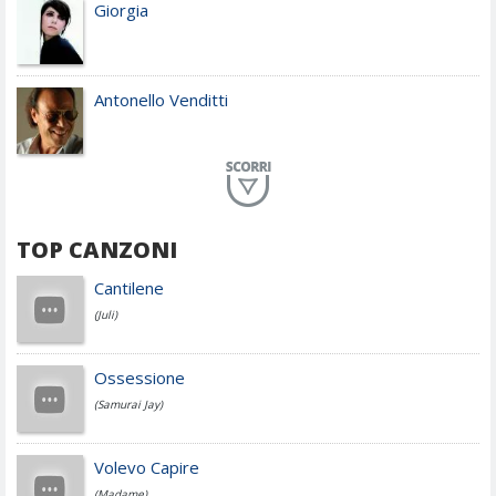
Giorgia
Antonello Venditti
Planet Funk
TOP CANZONI
Achille Lauro
Cantilene
(Juli)
Cesare Cremonini
Ossessione
(Samurai Jay)
Jovanotti
Volevo Capire
(Madame)