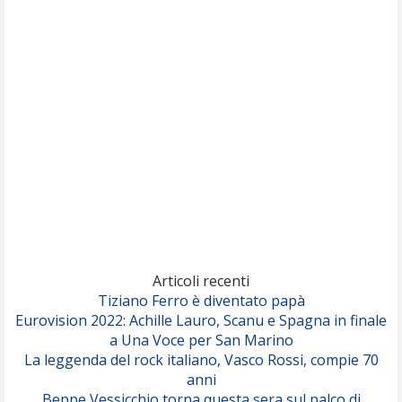
Nothing But Thieves
Per Sempre Si
(Sal da Vinci)
Pinguini Tattici Nucleari
Canzone Estiva
(Annalisa Scarrone)
Rose Villain
Comuni Immortali
(Achille Lauro)
Marracash
So Easy (To Fall In Love)
(Olivia Dean)
Articoli recenti
Tiziano Ferro è diventato papà
Eurovision 2022: Achille Lauro, Scanu e Spagna in finale
Serenamente
a Una Voce per San Marino
(Juli)
La leggenda del rock italiano, Vasco Rossi, compie 70
anni
Beppe Vessicchio torna questa sera sul palco di