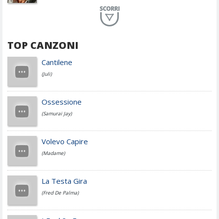
Planet Funk
TOP CANZONI
Achille Lauro
Cantilene
(Juli)
Cesare Cremonini
Ossessione
(Samurai Jay)
Jovanotti
Volevo Capire
(Madame)
Fedez
La Testa Gira
(Fred De Palma)
Simone Cristicchi