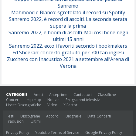
Sanremo
Mahmood e Blanco: sgretolato il record su Spotify
Sanremo 2022, è record di ascolti. La seconda serata
supera la prima
Sanremo 2022, è boom di ascolti. Mai così bene negli
ultimi 15 anni
Sanremo 2022, ecco i favoriti secondo i bookmakers
Ed Sheeran: concerto gratuito per 700 fan inglesi
Zucchero con Inacustico 2021 a settembre all’Arena di
Verona
CATEGORIE
Amici
Anteprime
Cantautori
Classifiche
Concerti
Hip Hop
Notizie
Programmi televisivi
Uscite Discografiche
Video
X Factor
Testi
Discografie
Accordi
Biografie
Date Concerti
Traduzioni
Ultimi
Privacy Policy
Youtube Terms of Service
Google Privacy Policy