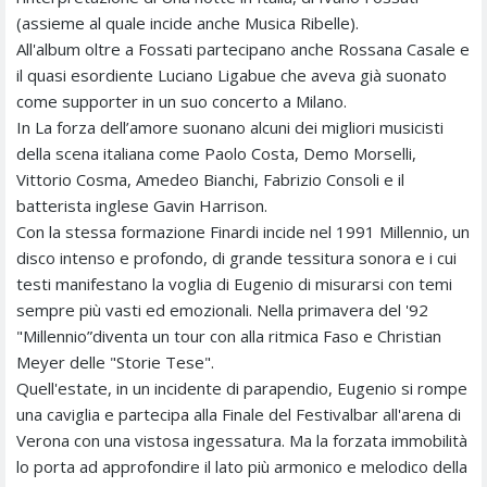
(assieme al quale incide anche Musica Ribelle).
All'album oltre a Fossati partecipano anche Rossana Casale e
il quasi esordiente Luciano Ligabue che aveva già suonato
come supporter in un suo concerto a Milano.
In La forza dell’amore suonano alcuni dei migliori musicisti
della scena italiana come Paolo Costa, Demo Morselli,
Vittorio Cosma, Amedeo Bianchi, Fabrizio Consoli e il
batterista inglese Gavin Harrison.
Con la stessa formazione Finardi incide nel 1991 Millennio, un
disco intenso e profondo, di grande tessitura sonora e i cui
testi manifestano la voglia di Eugenio di misurarsi con temi
sempre più vasti ed emozionali. Nella primavera del '92
"Millennio”diventa un tour con alla ritmica Faso e Christian
Meyer delle "Storie Tese".
Quell'estate, in un incidente di parapendio, Eugenio si rompe
una caviglia e partecipa alla Finale del Festivalbar all'arena di
Verona con una vistosa ingessatura. Ma la forzata immobilità
lo porta ad approfondire il lato più armonico e melodico della