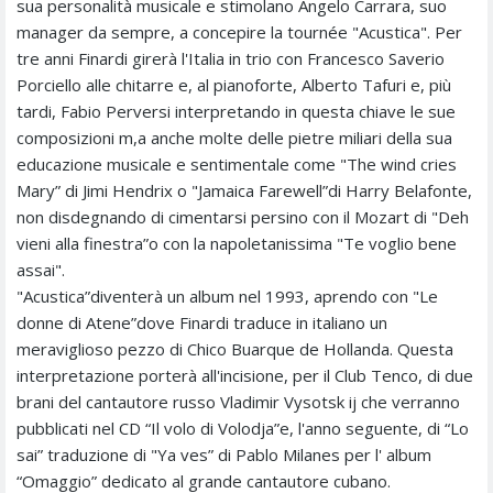
sua personalità musicale e stimolano Angelo Carrara, suo
manager da sempre, a concepire la tournée "Acustica". Per
tre anni Finardi girerà l'Italia in trio con Francesco Saverio
Porciello alle chitarre e, al pianoforte, Alberto Tafuri e, più
tardi, Fabio Perversi interpretando in questa chiave le sue
composizioni m,a anche molte delle pietre miliari della sua
educazione musicale e sentimentale come "The wind cries
Mary” di Jimi Hendrix o "Jamaica Farewell”di Harry Belafonte,
non disdegnando di cimentarsi persino con il Mozart di "Deh
vieni alla finestra”o con la napoletanissima "Te voglio bene
assai".
"Acustica”diventerà un album nel 1993, aprendo con "Le
donne di Atene”dove Finardi traduce in italiano un
meraviglioso pezzo di Chico Buarque de Hollanda. Questa
interpretazione porterà all'incisione, per il Club Tenco, di due
brani del cantautore russo Vladimir Vysotsk ij che verranno
pubblicati nel CD “Il volo di Volodja”e, l'anno seguente, di “Lo
sai” traduzione di "Ya ves” di Pablo Milanes per l' album
“Omaggio” dedicato al grande cantautore cubano.