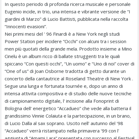
In questo periodo di profonda ricerca musicale e personale
Eugenio incide, in trio, una intensa e vibrante versione de “I
giardini di Marzo” di Lucio Battisti, pubblicata nella raccolta
“Innocenti evasioni”.
Nei primi mesi del ' 96 Finardi è a New York negli studi
Power Station per incidere “Occhi” con alcuni tra i session
men più quotati della grande mela. Prodotto insieme a Mino
Cinelu è un album ricco di ballate struggenti tra le quali
spiccano “Con questi occhi”, “Un uomo” e “Uno di noi” cover di
“One of us” di Joan Osborne tradotta di getto durante un
concerto della cantautrice al Roseland Theatre di New York .
Segue una lunga e fortunata tournée e, dopo un anno di
intensa attivita compositiva e di studio delle nuove tecniche
di campionamento digitale, l' incisione alla Fonoprint di
Bologna dell' energetico “Accadueo” che vede alla batteria il
grandissimo Vinnie Colaiuta e la partecipazione, in un brano,
di Lucio Dalla al sax soprano. Uscito nell' autunno del '98
“Accadueo” verrà ristampato nella primavera '99 con l'
aggiunta di “Amami Lara” presentata con successo al Festival