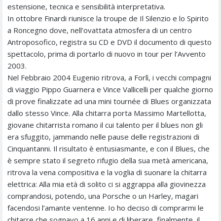
estensione, tecnica e sensibilità interpretativa.
In ottobre Finardi riunisce la troupe de Il Silenzio e lo Spirito
a Roncegno dove, nell’ovattata atmosfera di un centro
Antroposofico, registra su CD e DVD il documento di questo
spettacolo, prima di portarlo di nuovo in tour per l’Avvento
2003.
Nel Febbraio 2004 Eugenio ritrova, a Forlì, i vecchi compagni
di viaggio Pippo Guarnera e Vince Vallicelli per qualche giorno
di prove finalizzate ad una mini tournée di Blues organizzata
dallo stesso Vince. Alla chitarra porta Massimo Martellotta,
giovane chitarrista romano il cui talento per il blues non gli
era sfuggito, jammando nelle pause delle registrazioni di
Cinquantanni. Il risultato è entusiasmante, e con il Blues, che
è sempre stato il segreto rifugio della sua metà americana,
ritrova la vena compositiva e la voglia di suonare la chitarra
elettrica: Alla mia età di solito ci si aggrappa alla giovinezza
comprandosi, potendo, una Porsche o un Harley, magari
facendosi l’amante ventenne. Io ho deciso di comprarmi le
chitarre che sognavo a 16 anni e di liberare, finalmente, il