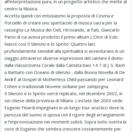
all’interpretazione pura, in un progetto artistico che mette al
centro la Musica.
Accetta quindi con entusiasmo la proposta di Cosma e
Porciello di creare uno spettacolo di musica sacra per la
rassegna La Musica dei Cieli, ritrovando, ai fiati, Giancarlo
Parisi di cui aveva prodotto il primo album L’Otre di Eolo .
Nasce così Il Silenzio e lo Spirito: Quattro laici
profondamente sensibili alla spiritualità si avventurano in un
viaggio attraverso diverse espressioni del cantare il divino
dalla classicissima Corale dalla Cantata bwv 14 7 di J. S. Bach
a Battiato con Oceano di silenzio , dalla Buona Novella di De
AndrÉ al Gospel di Motherless Child passando per Leonard
Cohen e tradizionali Novene siciliane per zampogna.
Il Silenzio e lo Spirito verrà replicato, nel dicembre 2002, in
sei chiese della provincia di Milano. L’estate del 2003 vede
Eugenio Finardi impegnato in un lungo tour acustico dove la
purezza del suono si sposa con il rigore degli arrangiamenti
e l’improvvisazione nei momenti solisti. Sopra tutto svetta la
voce di Eugenio che sembra crescere costantemente per