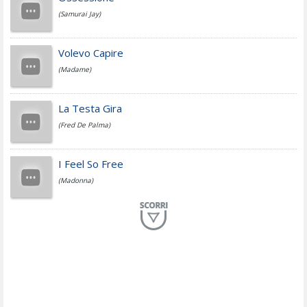
(Samurai Jay)
Jovanotti
Volevo Capire
(Madame)
Fedez
La Testa Gira
(Fred De Palma)
Simone Cristicchi
I Feel So Free
(Madonna)
Lucio Dalla
Al Mio Paese
(Serena Brancale)
ModÃ
Free To Love
(Duran Duran)