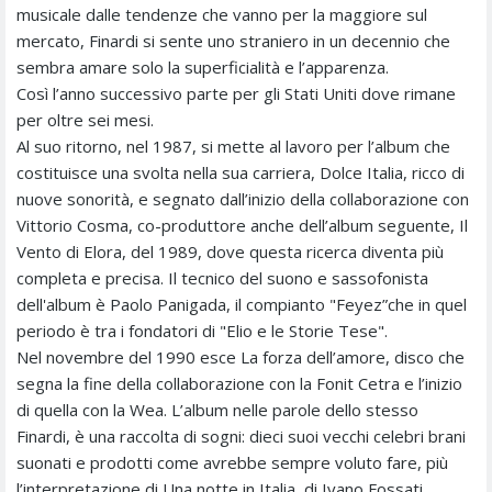
musicale dalle tendenze che vanno per la maggiore sul
mercato, Finardi si sente uno straniero in un decennio che
sembra amare solo la superficialità e l’apparenza.
Così l’anno successivo parte per gli Stati Uniti dove rimane
per oltre sei mesi.
Al suo ritorno, nel 1987, si mette al lavoro per l’album che
costituisce una svolta nella sua carriera, Dolce Italia, ricco di
nuove sonorità, e segnato dall’inizio della collaborazione con
Vittorio Cosma, co-produttore anche dell’album seguente, Il
Vento di Elora, del 1989, dove questa ricerca diventa più
completa e precisa. Il tecnico del suono e sassofonista
dell'album è Paolo Panigada, il compianto "Feyez”che in quel
periodo è tra i fondatori di "Elio e le Storie Tese".
Nel novembre del 1990 esce La forza dell’amore, disco che
segna la fine della collaborazione con la Fonit Cetra e l’inizio
di quella con la Wea. L’album nelle parole dello stesso
Finardi, è una raccolta di sogni: dieci suoi vecchi celebri brani
suonati e prodotti come avrebbe sempre voluto fare, più
l’interpretazione di Una notte in Italia, di Ivano Fossati