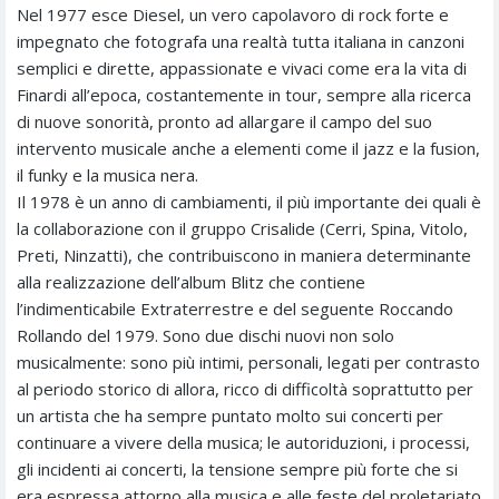
Nel 1977 esce Diesel, un vero capolavoro di rock forte e
impegnato che fotografa una realtà tutta italiana in canzoni
semplici e dirette, appassionate e vivaci come era la vita di
Finardi all’epoca, costantemente in tour, sempre alla ricerca
di nuove sonorità, pronto ad allargare il campo del suo
intervento musicale anche a elementi come il jazz e la fusion,
il funky e la musica nera.
Il 1978 è un anno di cambiamenti, il più importante dei quali è
la collaborazione con il gruppo Crisalide (Cerri, Spina, Vitolo,
Preti, Ninzatti), che contribuiscono in maniera determinante
alla realizzazione dell’album Blitz che contiene
l’indimenticabile Extraterrestre e del seguente Roccando
Rollando del 1979. Sono due dischi nuovi non solo
musicalmente: sono più intimi, personali, legati per contrasto
al periodo storico di allora, ricco di difficoltà soprattutto per
un artista che ha sempre puntato molto sui concerti per
continuare a vivere della musica; le autoriduzioni, i processi,
gli incidenti ai concerti, la tensione sempre più forte che si
era espressa attorno alla musica e alle feste del proletariato