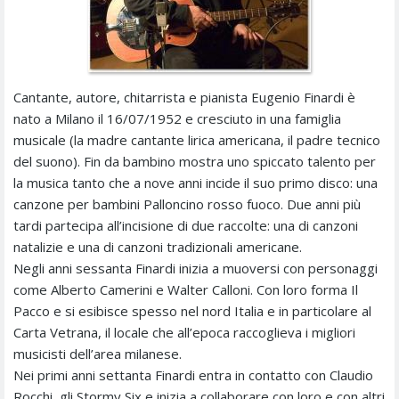
Cantante, autore, chitarrista e pianista Eugenio Finardi è
nato a Milano il 16/07/1952 e cresciuto in una famiglia
musicale (la madre cantante lirica americana, il padre tecnico
del suono). Fin da bambino mostra uno spiccato talento per
la musica tanto che a nove anni incide il suo primo disco: una
canzone per bambini Palloncino rosso fuoco. Due anni più
tardi partecipa all’incisione di due raccolte: una di canzoni
natalizie e una di canzoni tradizionali americane.
Negli anni sessanta Finardi inizia a muoversi con personaggi
come Alberto Camerini e Walter Calloni. Con loro forma Il
Pacco e si esibisce spesso nel nord Italia e in particolare al
Carta Vetrana, il locale che all’epoca raccoglieva i migliori
musicisti dell’area milanese.
Nei primi anni settanta Finardi entra in contatto con Claudio
Rocchi, gli Stormy Six e inizia a collaborare con loro e con altri