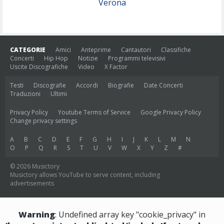
Verona
CATEGORIE
Amici
Anteprime
Cantautori
Classifiche
Concerti
Hip Hop
Notizie
Programmi televisivi
Uscite Discografiche
Video
X Factor
Testi
Discografie
Accordi
Biografie
Date Concerti
Traduzioni
Ultimi
Privacy Policy
Youtube Terms of Service
Google Privacy Policy
Change privacy settings
A
B
C
D
E
F
G
H
I
J
K
L
M
N
O
P
Q
R
S
T
U
V
W
X
Y
Z
#
© 2026 Musictory
Musictory allows YouTube to serve content, including
advertisements
Warning
: Undefined array key "cookie_privacy" in