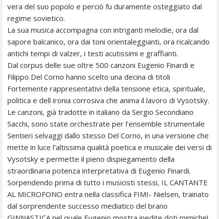
vera del suo popolo e perciò fu duramente osteggiato dal
regime sovietico.
La sua musica accompagna con intriganti melodie, ora dal
sapore balcanico, ora dai toni orientaleggianti, ora ricalcando
antichi tempi di valzer, i testi acutissimi e graffianti.
Dal corpus delle sue oltre 500 canzoni Eugenio Finardi e
Filippo Del Corno hanno scelto una decina di titoli
Fortemente rappresentativi della tensione etica, spirituale,
politica e dell ironia corrosiva che anima il lavoro di Vysotsky.
Le canzoni, già tradotte in italiano da Sergio Secondiano
Sacchi, sono state orchestrate per l’ensemble strumentale
Sentieri selvaggi dallo stesso Del Corno, in una versione che
mette in luce l’altissima qualità poetica e musicale dei versi di
Vysotsky e permette il pieno dispiegamento della
straordinaria potenza interpretativa di Eugenio Finardi.
Sorpendendo prima di tutto i musicisti stessi, IL CANTANTE
AL MICROFONO entra nella classifica FIMI- Nielsen, trainato
dal sorprendente successo mediatico del brano
GINNASTICA nel quale Eugenio mostra inedite doti mimiche!