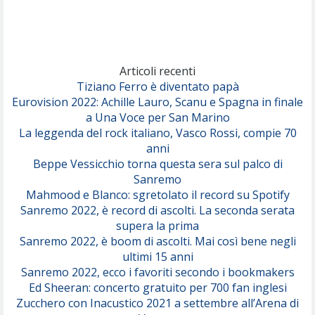
(Achille Lauro)
Marracash
So Easy (To Fall In Love)
(Olivia Dean)
Articoli recenti
Tiziano Ferro è diventato papà
Eurovision 2022: Achille Lauro, Scanu e Spagna in finale
Serenamente
a Una Voce per San Marino
(Juli)
La leggenda del rock italiano, Vasco Rossi, compie 70
anni
Beppe Vessicchio torna questa sera sul palco di
Sanremo
Mahmood e Blanco: sgretolato il record su Spotify
Sanremo 2022, è record di ascolti. La seconda serata
supera la prima
Sanremo 2022, è boom di ascolti. Mai così bene negli
ultimi 15 anni
Sanremo 2022, ecco i favoriti secondo i bookmakers
Ed Sheeran: concerto gratuito per 700 fan inglesi
Zucchero con Inacustico 2021 a settembre all’Arena di