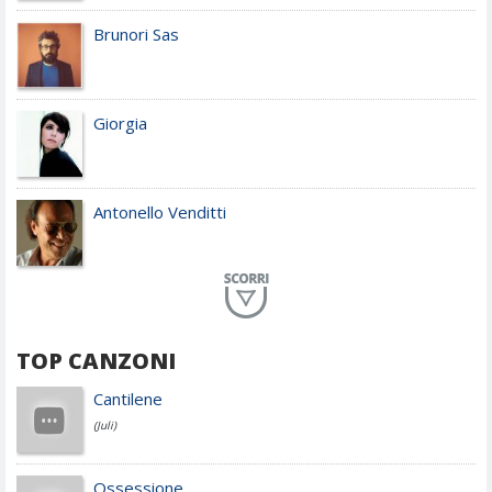
Brunori Sas
Giorgia
Antonello Venditti
Planet Funk
TOP CANZONI
Achille Lauro
Cantilene
(Juli)
Cesare Cremonini
Ossessione