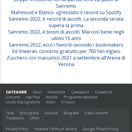
Sanremo
Mahmood e Blanco: sgretolato il record su Spotify
Sanremo 2022, è record di ascolti. La seconda serata
supera la prima
Sanremo 2022, è boom di ascolti. Mai così bene negli
ultimi 15 anni
Sanremo 2022, ecco i favoriti secondo i bookmakers
Ed Sheeran: concerto gratuito per 700 fan inglesi
Zucchero con Inacustico 2021 a settembre all’Arena di
Verona
CATEGORIE
Amici
Anteprime
Cantautori
Classifiche
Concerti
Hip Hop
Notizie
Programmi televisivi
Uscite Discografiche
Video
X Factor
Testi
Discografie
Accordi
Biografie
Date Concerti
Traduzioni
Ultimi
Privacy Policy
Youtube Terms of Service
Google Privacy Policy