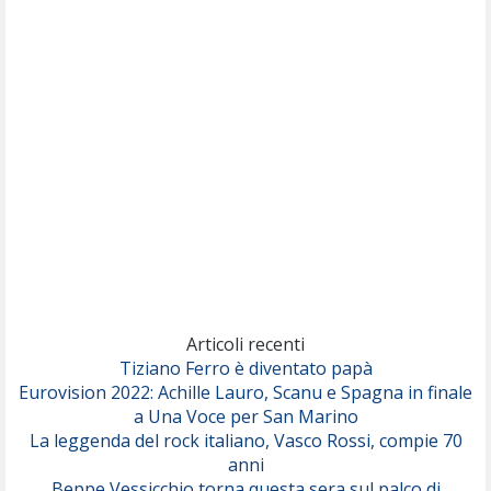
Nothing But Thieves
Per Sempre Si
(Sal da Vinci)
Pinguini Tattici Nucleari
Canzone Estiva
(Annalisa Scarrone)
Rose Villain
Comuni Immortali
(Achille Lauro)
Marracash
So Easy (To Fall In Love)
(Olivia Dean)
Articoli recenti
Tiziano Ferro è diventato papà
Eurovision 2022: Achille Lauro, Scanu e Spagna in finale
Serenamente
a Una Voce per San Marino
(Juli)
La leggenda del rock italiano, Vasco Rossi, compie 70
anni
Beppe Vessicchio torna questa sera sul palco di