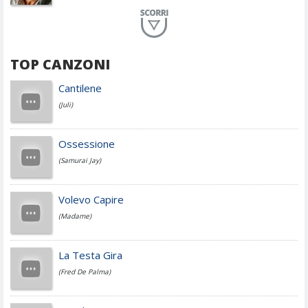
Planet Funk
TOP CANZONI
Achille Lauro
Cantilene
(Juli)
Cesare Cremonini
Ossessione
(Samurai Jay)
Jovanotti
Volevo Capire
(Madame)
Fedez
La Testa Gira
(Fred De Palma)
Simone Cristicchi