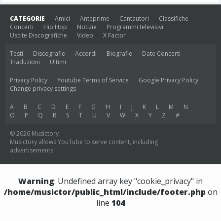
CATEGORIE
Amici
Anteprime
Cantautori
Classifiche
Concerti
Hip Hop
Notizie
Programmi televisivi
Uscite Discografiche
Video
X Factor
Testi
Discografie
Accordi
Biografie
Date Concerti
Traduzioni
Ultimi
Privacy Policy
Youtube Terms of Service
Google Privacy Policy
Change privacy settings
A
B
C
D
E
F
G
H
I
J
K
L
M
N
O
P
Q
R
S
T
U
V
W
X
Y
Z
#
© 2026 Musictory
Musictory allows YouTube to serve content, including
advertisements
Warning
: Undefined array key "cookie_privacy" in
/home/musictor/public_html/include/footer.php
on
line
104