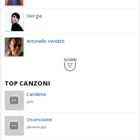
Giorgia
Antonello Venditti
Planet Funk
TOP CANZONI
Achille Lauro
Cantilene
(Juli)
Cesare Cremonini
Ossessione
(Samurai Jay)