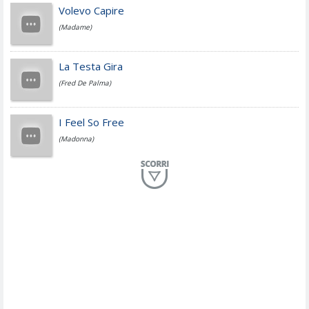
Jovanotti
Volevo Capire
(Madame)
Fedez
La Testa Gira
(Fred De Palma)
Simone Cristicchi
I Feel So Free
(Madonna)
Lucio Dalla
Al Mio Paese
(Serena Brancale)
ModÃ
Free To Love
(Duran Duran)
Marco Masini
Let Me Be
(Second Voice (The))