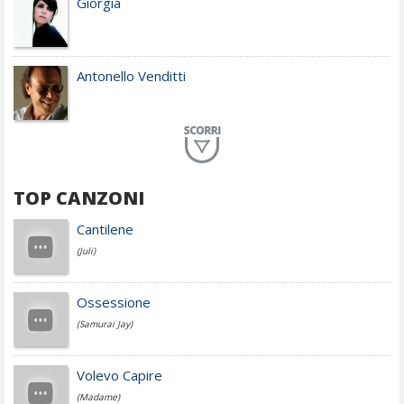
Giorgia
Antonello Venditti
Planet Funk
TOP CANZONI
Achille Lauro
Cantilene
(Juli)
Cesare Cremonini
Ossessione
(Samurai Jay)
Jovanotti
Volevo Capire
(Madame)