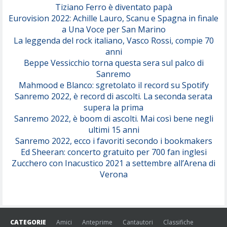
Tiziano Ferro è diventato papà
Eurovision 2022: Achille Lauro, Scanu e Spagna in finale
Serenamente
a Una Voce per San Marino
(Juli)
La leggenda del rock italiano, Vasco Rossi, compie 70
anni
Beppe Vessicchio torna questa sera sul palco di
Sanremo
Mahmood e Blanco: sgretolato il record su Spotify
Sanremo 2022, è record di ascolti. La seconda serata
supera la prima
Sanremo 2022, è boom di ascolti. Mai così bene negli
ultimi 15 anni
Sanremo 2022, ecco i favoriti secondo i bookmakers
Ed Sheeran: concerto gratuito per 700 fan inglesi
Zucchero con Inacustico 2021 a settembre all’Arena di
Verona
CATEGORIE
Amici
Anteprime
Cantautori
Classifiche