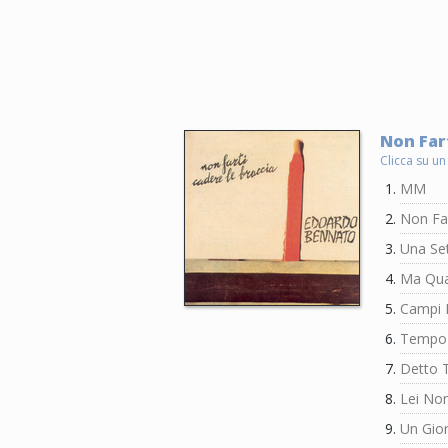
Non Fart
Clicca su un
MM
Non Far
Una Se
Ma Qua
Campi F
Tempo 
Detto 
Lei Non
Un Gio