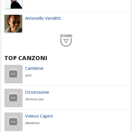
Antonello Venditti
Planet Funk
TOP CANZONI
Achille Lauro
Cantilene
(Juli)
Cesare Cremonini
Ossessione
(Samurai Jay)
Jovanotti
Volevo Capire
(Madame)