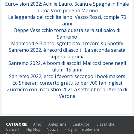
Eurovision 2022: Achille Lauro, Scanu e Spagna in finale
Serenamente
a Una Voce per San Marino
(Juli)
La leggenda del rock italiano, Vasco Rossi, compie 70
anni
Beppe Vessicchio torna questa sera sul palco di
Sanremo
Mahmood e Blanco: sgretolato il record su Spotify
Sanremo 2022, è record di ascolti. La seconda serata
supera la prima
Sanremo 2022, è boom di ascolti. Mai così bene negli
ultimi 15 anni
Sanremo 2022, ecco i favoriti secondo i bookmakers
Ed Sheeran: concerto gratuito per 700 fan inglesi
Zucchero con Inacustico 2021 a settembre all’Arena di
Verona
CATEGORIE
Amici
Anteprime
Cantautori
Classifiche
Concerti
Hip Hop
Notizie
Programmi televisivi