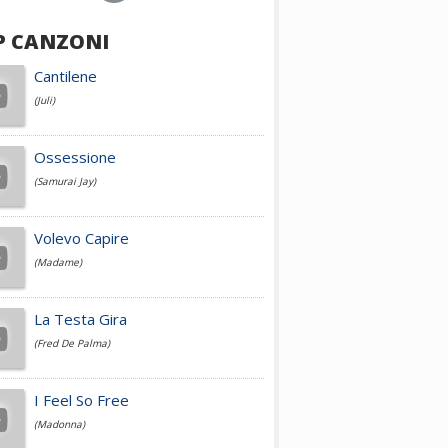
P CANZONI
Achille Lauro
Cantilene
(Juli)
Cesare Cremonini
Ossessione
(Samurai Jay)
Jovanotti
Volevo Capire
(Madame)
Fedez
La Testa Gira
(Fred De Palma)
Simone Cristicchi
I Feel So Free
(Madonna)