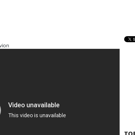
vion
TOP