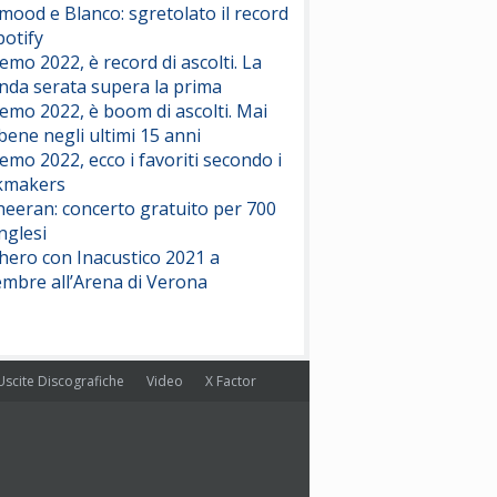
ood e Blanco: sgretolato il record
potify
emo 2022, è record di ascolti. La
nda serata supera la prima
emo 2022, è boom di ascolti. Mai
 bene negli ultimi 15 anni
emo 2022, ecco i favoriti secondo i
kmakers
heeran: concerto gratuito per 700
nglesi
hero con Inacustico 2021 a
embre all’Arena di Verona
Uscite Discografiche
Video
X Factor