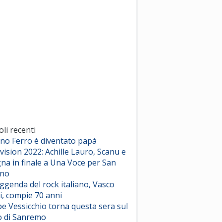
(Sal da Vinci)
Pinguini Tattici Nucleari
Canzone Estiva
(Annalisa Scarrone)
Rose Villain
Comuni Immortali
(Achille Lauro)
Marracash
So Easy (To Fall In Love)
(Olivia Dean)
oli recenti
ano Ferro è diventato papà
vision 2022: Achille Lauro, Scanu e
Serenamente
na in finale a Una Voce per San
(Juli)
ino
eggenda del rock italiano, Vasco
i, compie 70 anni
e Vessicchio torna questa sera sul
o di Sanremo