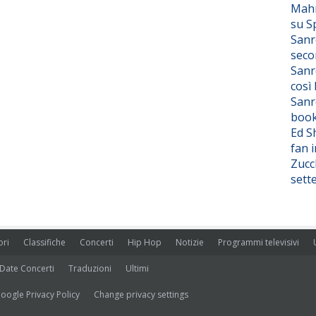
Mahm
su S
Sanr
seco
Sanr
così
Sanr
boo
Ed S
fan i
Zucc
sett
ori
Classifiche
Concerti
Hip Hop
Notizie
Programmi televisivi
Date Concerti
Traduzioni
Ultimi
oogle Privacy Policy
Change privacy settings