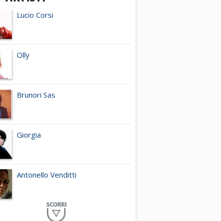
Lucio Corsi
Olly
Brunori Sas
Giorgia
Antonello Venditti
Planet Funk