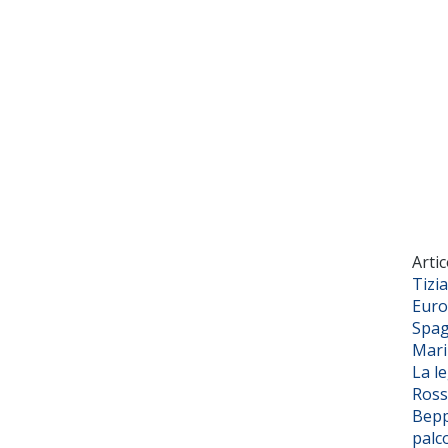
Artic
Tizi
Euro
Spag
Mar
La l
Ross
Bepp
palc