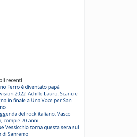
(Sal da Vinci)
Pinguini Tattici Nucleari
Canzone Estiva
(Annalisa Scarrone)
Rose Villain
Comuni Immortali
(Achille Lauro)
Marracash
So Easy (To Fall In Love)
(Olivia Dean)
oli recenti
ano Ferro è diventato papà
vision 2022: Achille Lauro, Scanu e
Serenamente
na in finale a Una Voce per San
(Juli)
ino
eggenda del rock italiano, Vasco
i, compie 70 anni
e Vessicchio torna questa sera sul
o di Sanremo