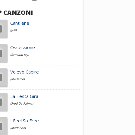
P CANZONI
Achille Lauro
Cantilene
(Juli)
Cesare Cremonini
Ossessione
(Samurai Jay)
Jovanotti
Volevo Capire
(Madame)
Fedez
La Testa Gira
(Fred De Palma)
Simone Cristicchi
I Feel So Free
(Madonna)