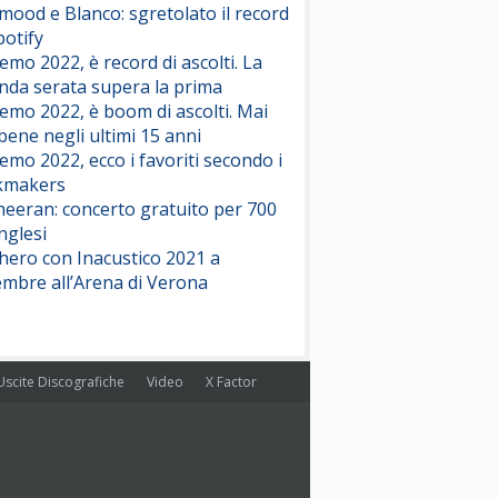
ood e Blanco: sgretolato il record
potify
emo 2022, è record di ascolti. La
nda serata supera la prima
emo 2022, è boom di ascolti. Mai
 bene negli ultimi 15 anni
emo 2022, ecco i favoriti secondo i
kmakers
heeran: concerto gratuito per 700
nglesi
hero con Inacustico 2021 a
embre all’Arena di Verona
Uscite Discografiche
Video
X Factor