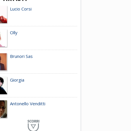
Lucio Corsi
Olly
Brunori Sas
Giorgia
Antonello Venditti
Planet Funk