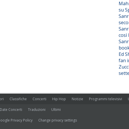
Mahm
su S
Sanr
seco
Sanr
così
Sanr
boo
Ed S
fan i
Zucc
sett
ori
Classifiche
Concerti
Hip Hop
Notizie
Programmi televisivi
Date Concerti
Traduzioni
Ultimi
oogle Privacy Policy
Change privacy settings