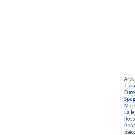
Artic
Tizi
Euro
Spag
Mar
La l
Ross
Bepp
palc