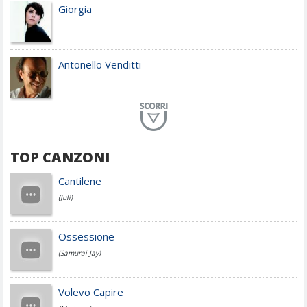
Giorgia
Antonello Venditti
Planet Funk
TOP CANZONI
Achille Lauro
Cantilene
(Juli)
Cesare Cremonini
Ossessione
(Samurai Jay)
Jovanotti
Volevo Capire