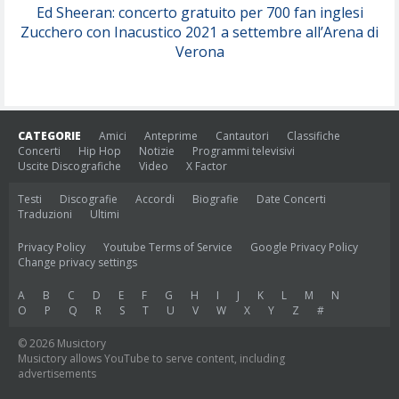
(Muse)
Ed Sheeran: concerto gratuito per 700 fan inglesi
Zucchero con Inacustico 2021 a settembre all’Arena di
Nothing But Thieves
Verona
Per Sempre Si
(Sal da Vinci)
Pinguini Tattici Nucleari
Canzone Estiva
CATEGORIE
Amici
Anteprime
Cantautori
Classifiche
(Annalisa Scarrone)
Concerti
Hip Hop
Notizie
Programmi televisivi
Uscite Discografiche
Video
X Factor
Rose Villain
Comuni Immortali
Testi
Discografie
Accordi
Biografie
Date Concerti
Traduzioni
Ultimi
(Achille Lauro)
Privacy Policy
Youtube Terms of Service
Google Privacy Policy
Marracash
Change privacy settings
So Easy (To Fall In Love)
(Olivia Dean)
A
B
C
D
E
F
G
H
I
J
K
L
M
N
O
P
Q
R
S
T
U
V
W
X
Y
Z
#
Serenamente
© 2026 Musictory
Musictory allows YouTube to serve content, including
(Juli)
advertisements