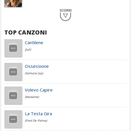
Planet Funk
TOP CANZONI
Achille Lauro
Cantilene
(Juli)
Cesare Cremonini
Ossessione
(Samurai Jay)
Jovanotti
Volevo Capire
(Madame)
Fedez
La Testa Gira
(Fred De Palma)