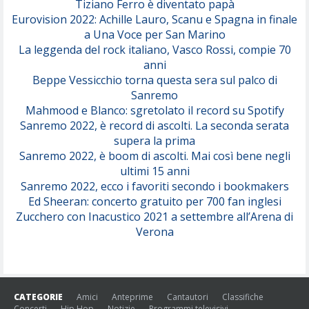
Tiziano Ferro è diventato papà
Eurovision 2022: Achille Lauro, Scanu e Spagna in finale
Serenamente
a Una Voce per San Marino
(Juli)
La leggenda del rock italiano, Vasco Rossi, compie 70
anni
Beppe Vessicchio torna questa sera sul palco di
Sanremo
Mahmood e Blanco: sgretolato il record su Spotify
Sanremo 2022, è record di ascolti. La seconda serata
supera la prima
Sanremo 2022, è boom di ascolti. Mai così bene negli
ultimi 15 anni
Sanremo 2022, ecco i favoriti secondo i bookmakers
Ed Sheeran: concerto gratuito per 700 fan inglesi
Zucchero con Inacustico 2021 a settembre all’Arena di
Verona
CATEGORIE
Amici
Anteprime
Cantautori
Classifiche
Concerti
Hip Hop
Notizie
Programmi televisivi