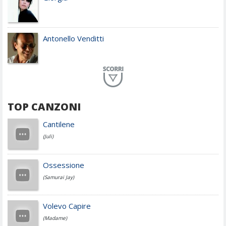
Antonello Venditti
Planet Funk
TOP CANZONI
Achille Lauro
Cantilene
(Juli)
Cesare Cremonini
Ossessione
(Samurai Jay)
Jovanotti
Volevo Capire
(Madame)