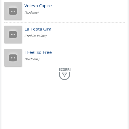
Jovanotti
Volevo Capire
(Madame)
Fedez
La Testa Gira
(Fred De Palma)
Simone Cristicchi
I Feel So Free
(Madonna)
Lucio Dalla
Al Mio Paese
(Serena Brancale)
ModÃ
Free To Love
(Duran Duran)
Marco Masini
Let Me Be