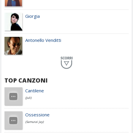
Giorgia
Antonello Venditti
Planet Funk
TOP CANZONI
Achille Lauro
Cantilene
(Juli)
Cesare Cremonini
Ossessione
(Samurai Jay)