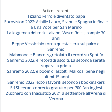
Marracash
So Easy (To Fall In Love)
(Olivia Dean)
Articoli recenti
Tiziano Ferro è diventato papà
Eurovision 2022: Achille Lauro, Scanu e Spagna in finale
Serenamente
a Una Voce per San Marino
(Juli)
La leggenda del rock italiano, Vasco Rossi, compie 70
anni
Beppe Vessicchio torna questa sera sul palco di
Sanremo
Mahmood e Blanco: sgretolato il record su Spotify
Sanremo 2022, è record di ascolti. La seconda serata
supera la prima
Sanremo 2022, è boom di ascolti. Mai così bene negli
ultimi 15 anni
Sanremo 2022, ecco i favoriti secondo i bookmakers
Ed Sheeran: concerto gratuito per 700 fan inglesi
Zucchero con Inacustico 2021 a settembre all’Arena di
Verona