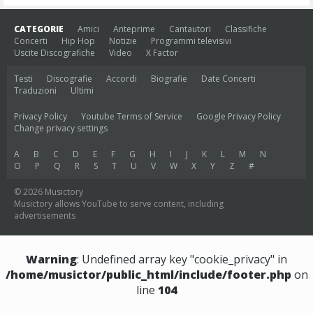
CATEGORIE
Amici
Anteprime
Cantautori
Classifiche
Concerti
Hip Hop
Notizie
Programmi televisivi
Uscite Discografiche
Video
X Factor
Testi
Discografie
Accordi
Biografie
Date Concerti
Traduzioni
Ultimi
Privacy Policy
Youtube Terms of Service
Google Privacy Policy
Change privacy settings
A
B
C
D
E
F
G
H
I
J
K
L
M
N
O
P
Q
R
S
T
U
V
W
X
Y
Z
#
© 2026 Musictory
Musictory allows YouTube to serve content, including
advertisements
Warning
: Undefined array key "cookie_privacy" in
/home/musictor/public_html/include/footer.php
on
line
104