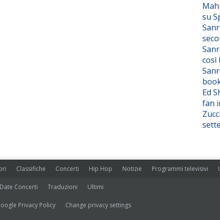
Mahm
su S
Sanr
seco
Sanr
così
Sanr
boo
Ed S
fan i
Zucc
sett
ori
Classifiche
Concerti
Hip Hop
Notizie
Programmi televisivi
Date Concerti
Traduzioni
Ultimi
oogle Privacy Policy
Change privacy settings