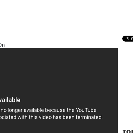
 On
TOP