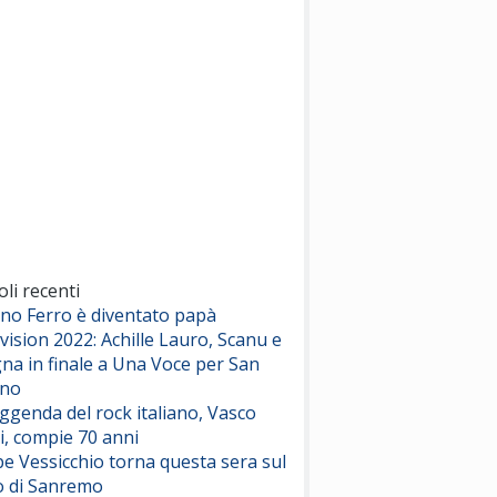
(Sal da Vinci)
Pinguini Tattici Nucleari
Canzone Estiva
(Annalisa Scarrone)
Rose Villain
Comuni Immortali
(Achille Lauro)
Marracash
So Easy (To Fall In Love)
(Olivia Dean)
oli recenti
ano Ferro è diventato papà
vision 2022: Achille Lauro, Scanu e
Serenamente
na in finale a Una Voce per San
(Juli)
ino
eggenda del rock italiano, Vasco
i, compie 70 anni
e Vessicchio torna questa sera sul
o di Sanremo