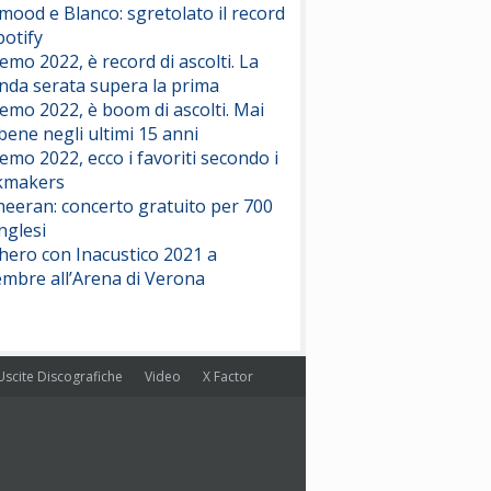
ood e Blanco: sgretolato il record
potify
emo 2022, è record di ascolti. La
nda serata supera la prima
emo 2022, è boom di ascolti. Mai
 bene negli ultimi 15 anni
emo 2022, ecco i favoriti secondo i
kmakers
heeran: concerto gratuito per 700
nglesi
hero con Inacustico 2021 a
embre all’Arena di Verona
Uscite Discografiche
Video
X Factor