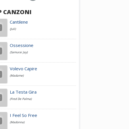
P CANZONI
Achille Lauro
Cantilene
(Juli)
Cesare Cremonini
Ossessione
(Samurai Jay)
Jovanotti
Volevo Capire
(Madame)
Fedez
La Testa Gira
(Fred De Palma)
Simone Cristicchi
I Feel So Free
(Madonna)