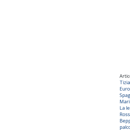
Artic
Tizi
Euro
Spag
Mar
La l
Ross
Bepp
palc