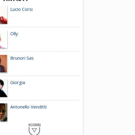
Lucio Corsi
Olly
Brunori Sas
Giorgia
Antonello Venditti
Planet Funk