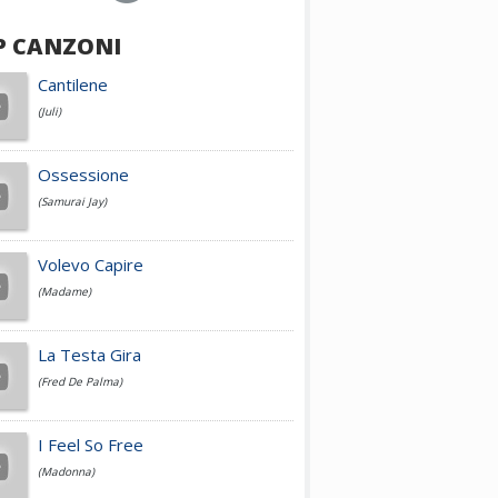
P CANZONI
Achille Lauro
Cantilene
(Juli)
Cesare Cremonini
Ossessione
(Samurai Jay)
Jovanotti
Volevo Capire
(Madame)
Fedez
La Testa Gira
(Fred De Palma)
Simone Cristicchi
I Feel So Free
(Madonna)