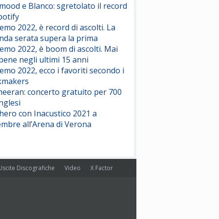
ood e Blanco: sgretolato il record
potify
emo 2022, è record di ascolti. La
nda serata supera la prima
emo 2022, è boom di ascolti. Mai
 bene negli ultimi 15 anni
emo 2022, ecco i favoriti secondo i
kmakers
heeran: concerto gratuito per 700
nglesi
hero con Inacustico 2021 a
embre all’Arena di Verona
Uscite Discografiche
Video
X Factor