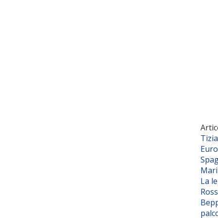
Artic
Tizi
Euro
Spag
Mar
La l
Ross
Bepp
palc