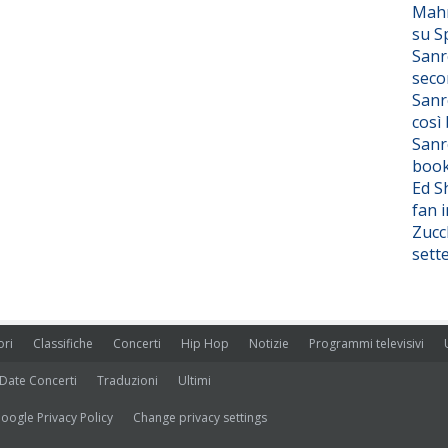
Mahm
su S
Sanr
seco
Sanr
così
Sanr
boo
Ed S
fan i
Zucc
sett
ori
Classifiche
Concerti
Hip Hop
Notizie
Programmi televisivi
Date Concerti
Traduzioni
Ultimi
oogle Privacy Policy
Change privacy settings