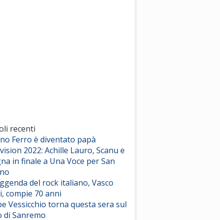
(Sal da Vinci)
Pinguini Tattici Nucleari
Canzone Estiva
(Annalisa Scarrone)
Rose Villain
Comuni Immortali
(Achille Lauro)
Marracash
So Easy (To Fall In Love)
(Olivia Dean)
oli recenti
ano Ferro è diventato papà
vision 2022: Achille Lauro, Scanu e
Serenamente
na in finale a Una Voce per San
(Juli)
ino
eggenda del rock italiano, Vasco
i, compie 70 anni
e Vessicchio torna questa sera sul
o di Sanremo