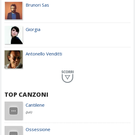
Brunori Sas
Giorgia
Antonello Venditti
Planet Funk
TOP CANZONI
Achille Lauro
Cantilene
(Juli)
Cesare Cremonini
Ossessione