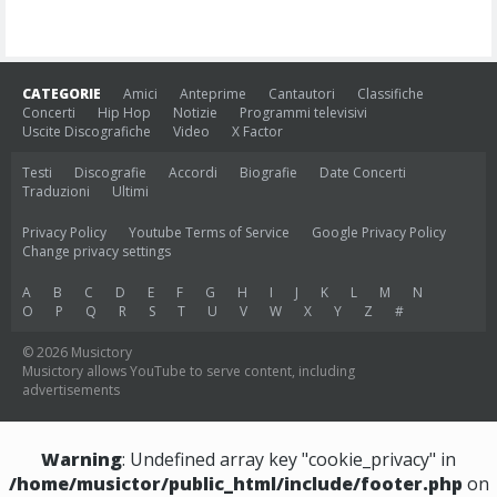
CATEGORIE
Amici
Anteprime
Cantautori
Classifiche
Concerti
Hip Hop
Notizie
Programmi televisivi
Uscite Discografiche
Video
X Factor
Testi
Discografie
Accordi
Biografie
Date Concerti
Traduzioni
Ultimi
Privacy Policy
Youtube Terms of Service
Google Privacy Policy
Change privacy settings
A
B
C
D
E
F
G
H
I
J
K
L
M
N
O
P
Q
R
S
T
U
V
W
X
Y
Z
#
© 2026 Musictory
Musictory allows YouTube to serve content, including
advertisements
Warning
: Undefined array key "cookie_privacy" in
/home/musictor/public_html/include/footer.php
on