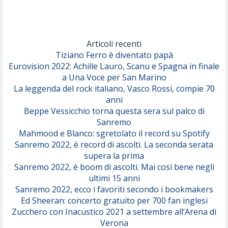
(Achille Lauro)
Marracash
So Easy (To Fall In Love)
(Olivia Dean)
Articoli recenti
Tiziano Ferro è diventato papà
Eurovision 2022: Achille Lauro, Scanu e Spagna in finale
Serenamente
a Una Voce per San Marino
(Juli)
La leggenda del rock italiano, Vasco Rossi, compie 70
anni
Beppe Vessicchio torna questa sera sul palco di
Sanremo
Mahmood e Blanco: sgretolato il record su Spotify
Sanremo 2022, è record di ascolti. La seconda serata
supera la prima
Sanremo 2022, è boom di ascolti. Mai così bene negli
ultimi 15 anni
Sanremo 2022, ecco i favoriti secondo i bookmakers
Ed Sheeran: concerto gratuito per 700 fan inglesi
Zucchero con Inacustico 2021 a settembre all’Arena di
Verona