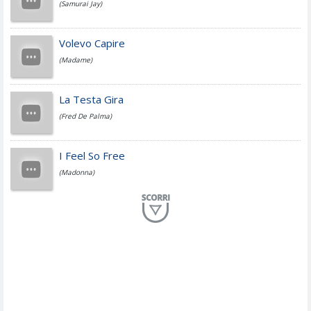
(Samurai Jay)
Jovanotti
Volevo Capire
(Madame)
Fedez
La Testa Gira
(Fred De Palma)
Simone Cristicchi
I Feel So Free
(Madonna)
Lucio Dalla
Al Mio Paese
(Serena Brancale)
ModÃ
Free To Love
(Duran Duran)