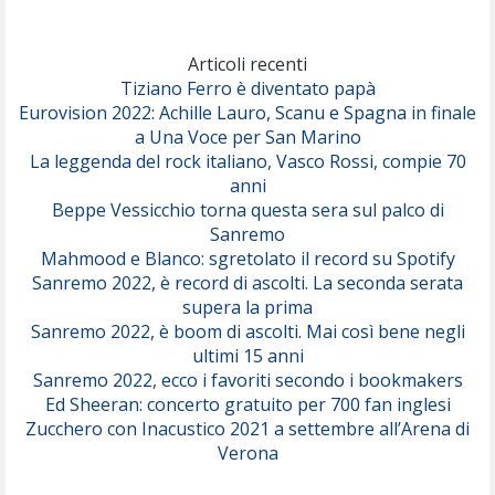
Marracash
So Easy (To Fall In Love)
(Olivia Dean)
Articoli recenti
Tiziano Ferro è diventato papà
Eurovision 2022: Achille Lauro, Scanu e Spagna in finale
Serenamente
a Una Voce per San Marino
(Juli)
La leggenda del rock italiano, Vasco Rossi, compie 70
anni
Beppe Vessicchio torna questa sera sul palco di
Sanremo
Mahmood e Blanco: sgretolato il record su Spotify
Sanremo 2022, è record di ascolti. La seconda serata
supera la prima
Sanremo 2022, è boom di ascolti. Mai così bene negli
ultimi 15 anni
Sanremo 2022, ecco i favoriti secondo i bookmakers
Ed Sheeran: concerto gratuito per 700 fan inglesi
Zucchero con Inacustico 2021 a settembre all’Arena di
Verona