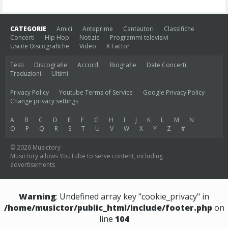
CATEGORIE
Amici
Anteprime
Cantautori
Classifiche
Concerti
Hip Hop
Notizie
Programmi televisivi
Uscite Discografiche
Video
X Factor
Testi
Discografie
Accordi
Biografie
Date Concerti
Traduzioni
Ultimi
Privacy Policy
Youtube Terms of Service
Google Privacy Policy
Change privacy settings
A
B
C
D
E
F
G
H
I
J
K
L
M
N
O
P
Q
R
S
T
U
V
W
X
Y
Z
#
© 2026 Musictory
Musictory allows YouTube to serve content, including
advertisements
Warning
: Undefined array key "cookie_privacy" in
/home/musictor/public_html/include/footer.php
on
line
104