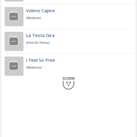
Jovanotti
Volevo Capire
(Madame)
Fedez
La Testa Gira
(Fred De Palma)
Simone Cristicchi
I Feel So Free
(Madonna)
Lucio Dalla
Al Mio Paese
(Serena Brancale)
ModÃ
Free To Love
(Duran Duran)
Marco Masini
Let Me Be