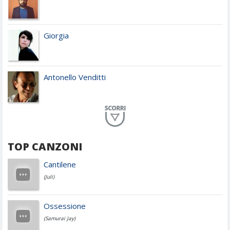
Giorgia
Antonello Venditti
Planet Funk
TOP CANZONI
Achille Lauro
Cantilene
(Juli)
Cesare Cremonini
Ossessione
(Samurai Jay)