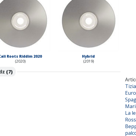
Cali Roots Riddim 2020
Hybrid
(2020)
(2019)
dz
(7)
Artic
Tizi
Euro
Spag
Mar
La l
Ross
Bepp
palc