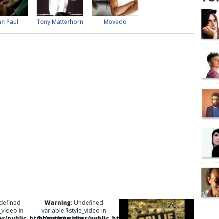
an Paul
Tony Matterhorn
Movado
defined
Warning
: Undefined
_video in
variable $style_video in
p
r/public_html/artista.php
/home/musictor/public_html/artista.php