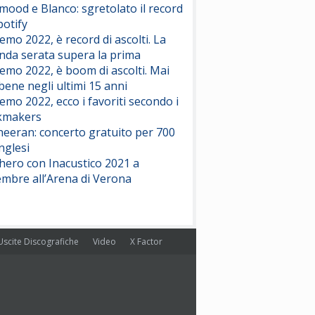
ood e Blanco: sgretolato il record
potify
emo 2022, è record di ascolti. La
nda serata supera la prima
emo 2022, è boom di ascolti. Mai
 bene negli ultimi 15 anni
emo 2022, ecco i favoriti secondo i
kmakers
heeran: concerto gratuito per 700
nglesi
hero con Inacustico 2021 a
embre all’Arena di Verona
Uscite Discografiche
Video
X Factor