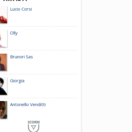
Lucio Corsi
Olly
Brunori Sas
Giorgia
Antonello Venditti
Planet Funk