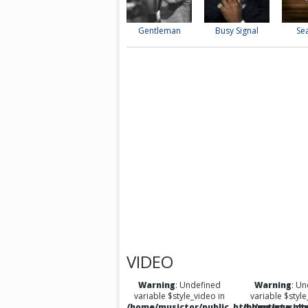
Gentleman
Busy Signal
Se
VIDEO
Warning
: Undefined
Warning
: Un
variable $style_video in
variable $style
/home/musictor/public_html/artista.ph
/home/musicto