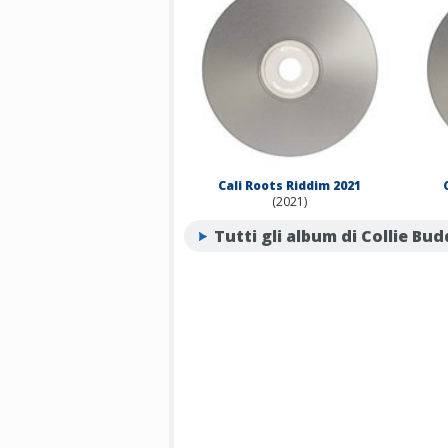
Cali Roots Riddim 2021
(2021)
Tutti gli album di Collie Bud