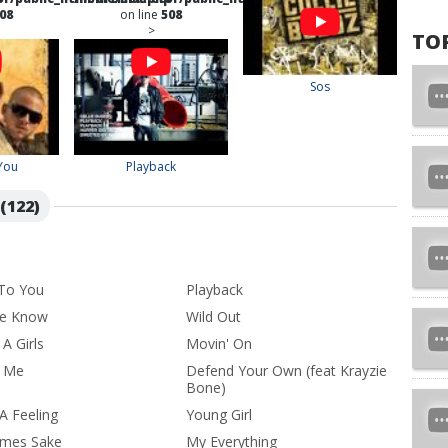
08
on line
508
>
TO
Sos
You
Playback
(122)
 To You
Playback
Me Know
Wild Out
A Girls
Movin' On
h Me
Defend Your Own (feat Krayzie
Bone)
A Feeling
Young Girl
imes Sake
My Everything