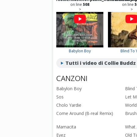
on line
508
on line
5
>
>
Babylon Boy
Blind To 
Tutti i video di Collie Buddz
CANZONI
Babylon Boy
Blind
Sos
Let 
Cholo Yardie
World 
Come Around (B-real Remix)
Brus
Mamacita
What 
Eyez
Old T