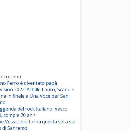
(Sal da Vinci)
Pinguini Tattici Nucleari
Canzone Estiva
(Annalisa Scarrone)
Rose Villain
Comuni Immortali
(Achille Lauro)
Marracash
So Easy (To Fall In Love)
(Olivia Dean)
oli recenti
ano Ferro è diventato papà
vision 2022: Achille Lauro, Scanu e
Serenamente
na in finale a Una Voce per San
(Juli)
ino
eggenda del rock italiano, Vasco
i, compie 70 anni
e Vessicchio torna questa sera sul
o di Sanremo