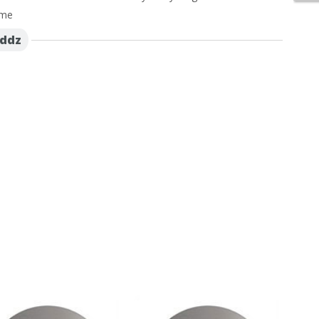
ime
uddz