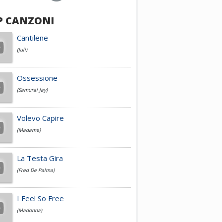
P CANZONI
Achille Lauro
Cantilene
(Juli)
Cesare Cremonini
Ossessione
(Samurai Jay)
Jovanotti
Volevo Capire
(Madame)
Fedez
La Testa Gira
(Fred De Palma)
Simone Cristicchi
I Feel So Free
(Madonna)