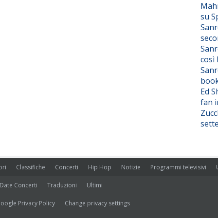
Mahm
su S
Sanr
seco
Sanr
così
Sanr
boo
Ed S
fan i
Zucc
sett
ori
Classifiche
Concerti
Hip Hop
Notizie
Programmi televisivi
Date Concerti
Traduzioni
Ultimi
oogle Privacy Policy
Change privacy settings