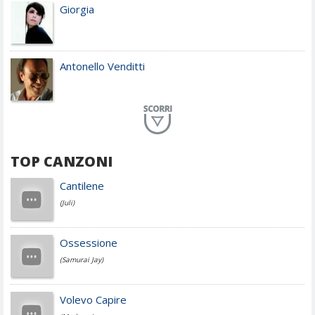
Giorgia
Antonello Venditti
Planet Funk
TOP CANZONI
Achille Lauro
Cantilene
(Juli)
Cesare Cremonini
Ossessione
(Samurai Jay)
Jovanotti
Volevo Capire