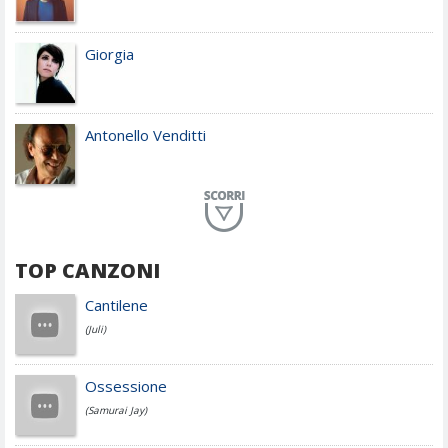
Giorgia
Antonello Venditti
Planet Funk
TOP CANZONI
Achille Lauro
Cantilene
(Juli)
Cesare Cremonini
Ossessione
(Samurai Jay)