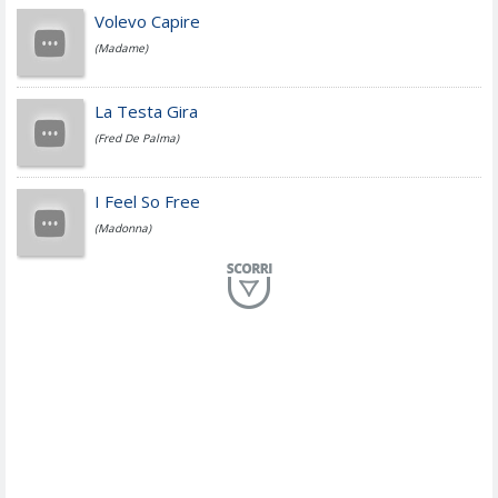
Jovanotti
Volevo Capire
(Madame)
Fedez
La Testa Gira
(Fred De Palma)
Simone Cristicchi
I Feel So Free
(Madonna)
Lucio Dalla
Al Mio Paese
(Serena Brancale)
ModÃ
Free To Love
(Duran Duran)
Marco Masini
Let Me Be