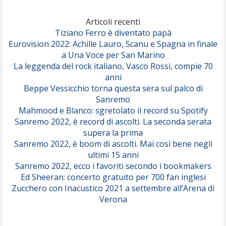
Marracash
So Easy (To Fall In Love)
(Olivia Dean)
Articoli recenti
Tiziano Ferro è diventato papà
Eurovision 2022: Achille Lauro, Scanu e Spagna in finale
Serenamente
a Una Voce per San Marino
(Juli)
La leggenda del rock italiano, Vasco Rossi, compie 70
anni
Beppe Vessicchio torna questa sera sul palco di
Sanremo
Mahmood e Blanco: sgretolato il record su Spotify
Sanremo 2022, è record di ascolti. La seconda serata
supera la prima
Sanremo 2022, è boom di ascolti. Mai così bene negli
ultimi 15 anni
Sanremo 2022, ecco i favoriti secondo i bookmakers
Ed Sheeran: concerto gratuito per 700 fan inglesi
Zucchero con Inacustico 2021 a settembre all’Arena di
Verona