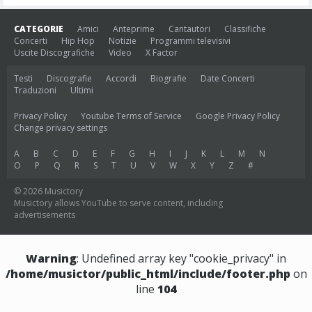
CATEGORIE
Amici
Anteprime
Cantautori
Classifiche
Concerti
Hip Hop
Notizie
Programmi televisivi
Uscite Discografiche
Video
X Factor
Testi
Discografie
Accordi
Biografie
Date Concerti
Traduzioni
Ultimi
Privacy Policy
Youtube Terms of Service
Google Privacy Policy
Change privacy settings
A
B
C
D
E
F
G
H
I
J
K
L
M
N
O
P
Q
R
S
T
U
V
W
X
Y
Z
#
© 2026 Musictory
Musictory allows YouTube to serve content, including
advertisements
Warning
: Undefined array key "cookie_privacy" in
/home/musictor/public_html/include/footer.php
on
line
104