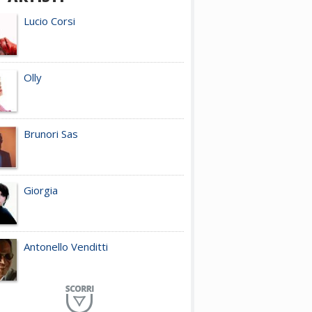
Lucio Corsi
Olly
Brunori Sas
Giorgia
Antonello Venditti
Planet Funk