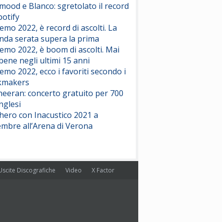
ood e Blanco: sgretolato il record
potify
emo 2022, è record di ascolti. La
nda serata supera la prima
emo 2022, è boom di ascolti. Mai
 bene negli ultimi 15 anni
emo 2022, ecco i favoriti secondo i
kmakers
heeran: concerto gratuito per 700
nglesi
hero con Inacustico 2021 a
embre all’Arena di Verona
Uscite Discografiche
Video
X Factor