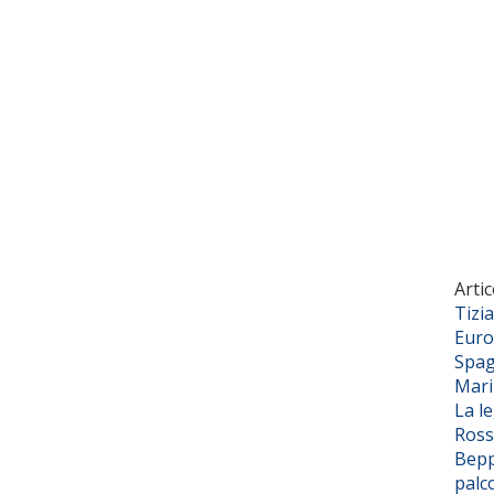
Artic
Tizi
Euro
Spag
Mar
La l
Ross
Bepp
palc