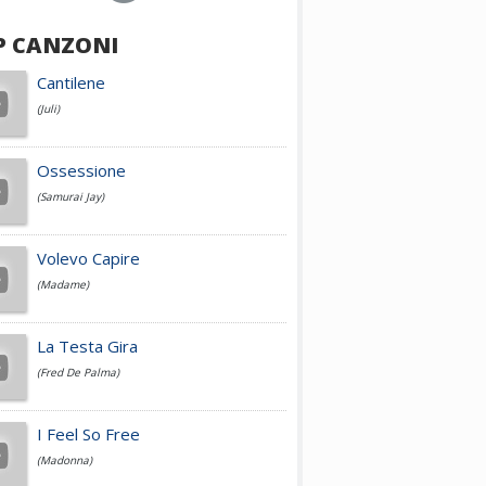
P CANZONI
Achille Lauro
Cantilene
(Juli)
Cesare Cremonini
Ossessione
(Samurai Jay)
Jovanotti
Volevo Capire
(Madame)
Fedez
La Testa Gira
(Fred De Palma)
Simone Cristicchi
I Feel So Free
(Madonna)