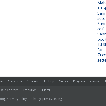
Mahm
su S
Sanr
seco
Sanr
così
Sanr
boo
Ed S
fan i
Zucc
sett
ori
Classifiche
Concerti
Hip Hop
Notizie
Programmi televisivi
Date Concerti
Traduzioni
Ultimi
oogle Privacy Policy
Change privacy settings