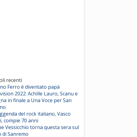
(Sal da Vinci)
Pinguini Tattici Nucleari
Canzone Estiva
(Annalisa Scarrone)
Rose Villain
Comuni Immortali
(Achille Lauro)
Marracash
So Easy (To Fall In Love)
(Olivia Dean)
oli recenti
ano Ferro è diventato papà
vision 2022: Achille Lauro, Scanu e
Serenamente
na in finale a Una Voce per San
(Juli)
ino
eggenda del rock italiano, Vasco
i, compie 70 anni
e Vessicchio torna questa sera sul
o di Sanremo