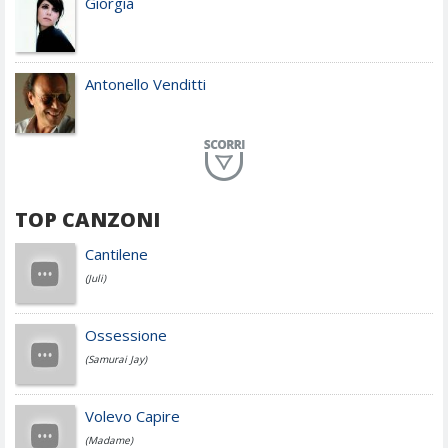
Giorgia
Antonello Venditti
Planet Funk
TOP CANZONI
Achille Lauro
Cantilene
(Juli)
Cesare Cremonini
Ossessione
(Samurai Jay)
Jovanotti
Volevo Capire
(Madame)