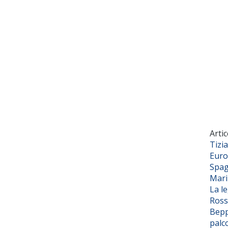
Artic
Tizi
Euro
Spag
Mar
La l
Ross
Bepp
palc