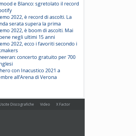
ood e Blanco: sgretolato il record
potify
emo 2022, è record di ascolti. La
nda serata supera la prima
emo 2022, è boom di ascolti. Mai
 bene negli ultimi 15 anni
emo 2022, ecco i favoriti secondo i
kmakers
heeran: concerto gratuito per 700
nglesi
hero con Inacustico 2021 a
embre all’Arena di Verona
Uscite Discografiche
Video
X Factor