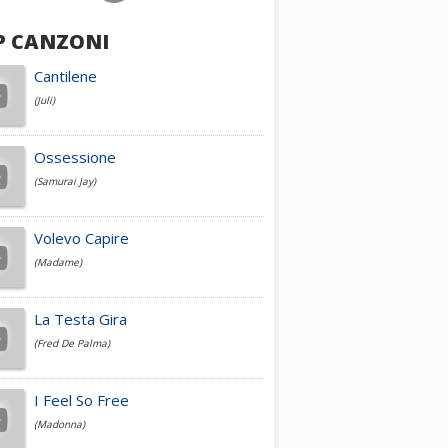
P CANZONI
Achille Lauro
Cantilene
(Juli)
Cesare Cremonini
Ossessione
(Samurai Jay)
Jovanotti
Volevo Capire
(Madame)
Fedez
La Testa Gira
(Fred De Palma)
Simone Cristicchi
I Feel So Free
(Madonna)