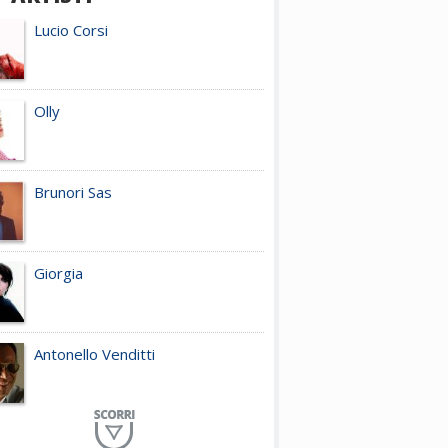
Lucio Corsi
Olly
Brunori Sas
Giorgia
Antonello Venditti
Planet Funk