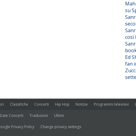
Mahm
su S
Sanr
seco
Sanr
così
Sanr
boo
Ed S
fan i
Zucc
sett
ori
Classifiche
Concerti
Hip Hop
Notizie
Programmi televisivi
Date Concerti
Traduzioni
Ultimi
oogle Privacy Policy
Change privacy settings