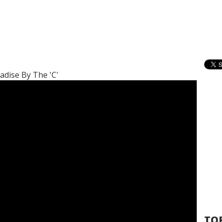
adise By The 'C'
TOP