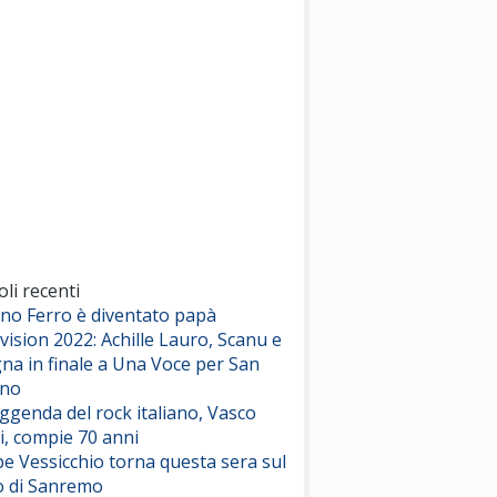
(Sal da Vinci)
Pinguini Tattici Nucleari
Canzone Estiva
(Annalisa Scarrone)
Rose Villain
Comuni Immortali
(Achille Lauro)
Marracash
So Easy (To Fall In Love)
(Olivia Dean)
oli recenti
ano Ferro è diventato papà
vision 2022: Achille Lauro, Scanu e
Serenamente
na in finale a Una Voce per San
(Juli)
ino
eggenda del rock italiano, Vasco
i, compie 70 anni
e Vessicchio torna questa sera sul
o di Sanremo